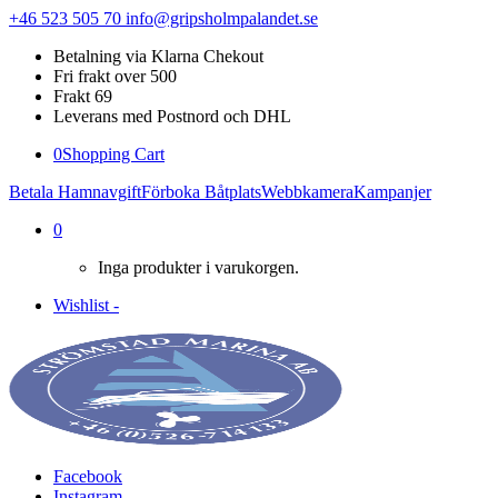
+46 523 505 70
info@gripsholmpalandet.se
Betalning via Klarna Chekout
Fri frakt over 500
Frakt 69
Leverans med Postnord och DHL
0
Shopping Cart
Betala Hamnavgift
Förboka Båtplats
Webbkamera
Kampanjer
0
Inga produkter i varukorgen.
Wishlist -
Facebook
Instagram