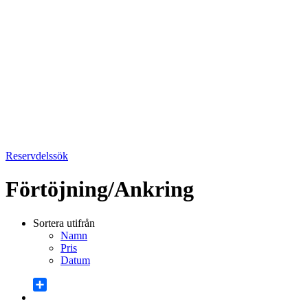
Reservdelssök
Förtöjning/Ankring
Sortera utifrån
Namn
Pris
Datum
Share