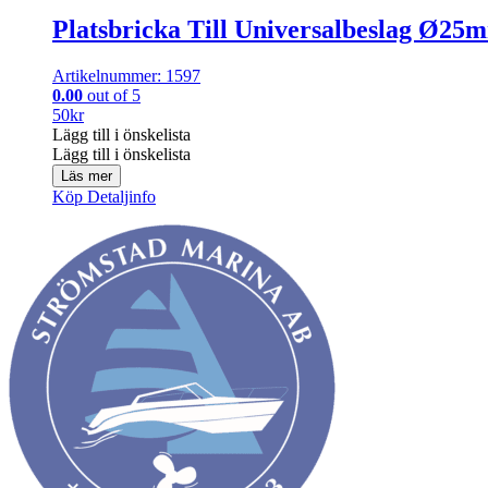
Platsbricka Till Universalbeslag Ø25
Artikelnummer: 1597
0.00
out of 5
50
kr
Lägg till i önskelista
Lägg till i önskelista
Läs mer
Köp
Detaljinfo