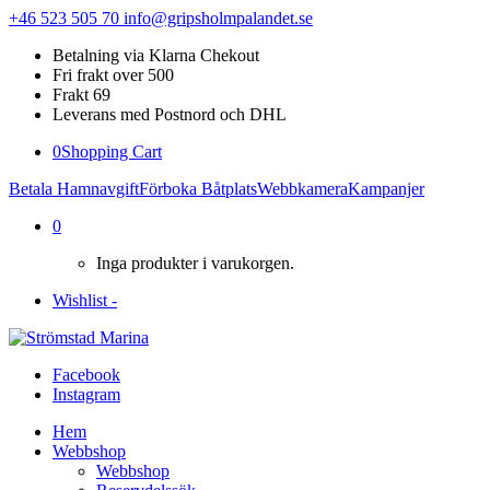
+46 523 505 70
info@gripsholmpalandet.se
Betalning via Klarna Chekout
Fri frakt over 500
Frakt 69
Leverans med Postnord och DHL
0
Shopping Cart
Betala Hamnavgift
Förboka Båtplats
Webbkamera
Kampanjer
0
Inga produkter i varukorgen.
Wishlist -
Facebook
Instagram
Hem
Webbshop
Webbshop