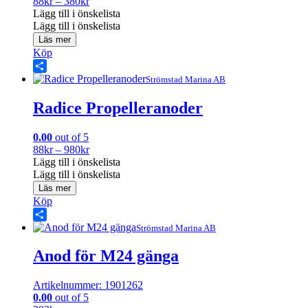
Prisintervall:
88
kr
–
380
kr
88kr
Lägg till i önskelista
till
Lägg till i önskelista
380kr
Läs mer
Köp
Share
Strömstad Marina AB
Radice Propelleranoder
0.00
out of 5
Prisintervall:
88
kr
–
980
kr
88kr
Lägg till i önskelista
till
Lägg till i önskelista
980kr
Läs mer
Köp
Share
Strömstad Marina AB
Anod för M24 gänga
Artikelnummer: 1901262
0.00
out of 5