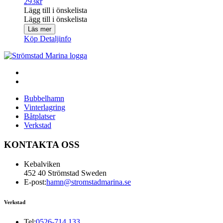
293
kr
Lägg till i önskelista
Lägg till i önskelista
Läs mer
Köp
Detaljinfo
Bubbelhamn
Vinterlagring
Båtplatser
Verkstad
KONTAKTA OSS
Kebalviken
452 40 Strömstad Sweden
E-post:
hamn@stromstadmarina.se
Verkstad
Tel:
0526-714 133