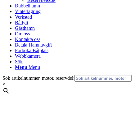
Reservdelssök
Bubbelhamn
Vinterlagring
Verkstad
Båtlyft
Gästhamn
Om oss
Kontakta oss
Betala Hamnavgift
Förboka Båtplats
Webbkamera
Sök
Menu
Menu
Sök artikelnummer, motor, reservdel:
×