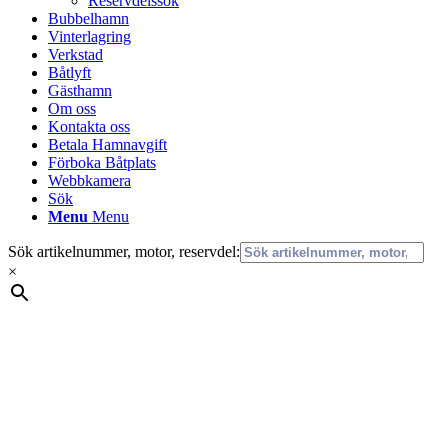
Reservdelssök
Bubbelhamn
Vinterlagring
Verkstad
Båtlyft
Gästhamn
Om oss
Kontakta oss
Betala Hamnavgift
Förboka Båtplats
Webbkamera
Sök
Menu
Menu
Sök artikelnummer, motor, reservdel:
×