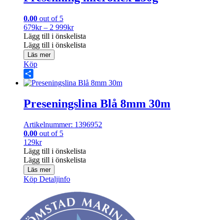
0.00
out of 5
Prisintervall:
679
kr
–
2 999
kr
679kr
Lägg till i önskelista
till
Lägg till i önskelista
2
Läs mer
999kr
Köp
Share
Preseningslina Blå 8mm 30m
Artikelnummer: 1396952
0.00
out of 5
129
kr
Lägg till i önskelista
Lägg till i önskelista
Läs mer
Köp
Detaljinfo