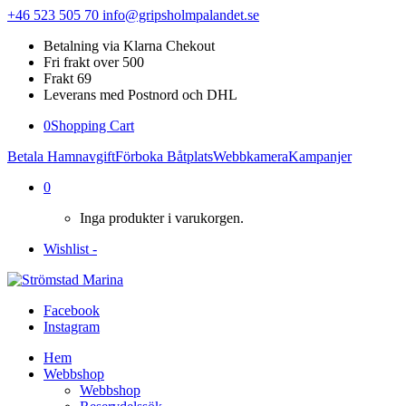
+46 523 505 70
info@gripsholmpalandet.se
Betalning via Klarna Chekout
Fri frakt over 500
Frakt 69
Leverans med Postnord och DHL
0
Shopping Cart
Betala Hamnavgift
Förboka Båtplats
Webbkamera
Kampanjer
0
Inga produkter i varukorgen.
Wishlist -
Facebook
Instagram
Hem
Webbshop
Webbshop