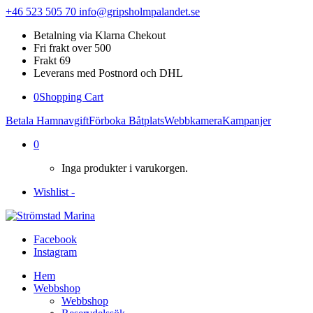
+46 523 505 70
info@gripsholmpalandet.se
Betalning via Klarna Chekout
Fri frakt over 500
Frakt 69
Leverans med Postnord och DHL
0
Shopping Cart
Betala Hamnavgift
Förboka Båtplats
Webbkamera
Kampanjer
0
Inga produkter i varukorgen.
Wishlist -
Facebook
Instagram
Hem
Webbshop
Webbshop