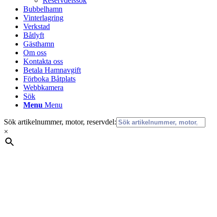
Reservdelssök
Bubbelhamn
Vinterlagring
Verkstad
Båtlyft
Gästhamn
Om oss
Kontakta oss
Betala Hamnavgift
Förboka Båtplats
Webbkamera
Sök
Menu
Menu
Sök artikelnummer, motor, reservdel:
×