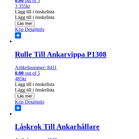
0.00
out of 5
3 355
kr
Lägg till i önskelista
Lägg till i önskelista
Läs mer
Köp
Detaljinfo
Share
Rulle Till Ankarvippa P1308
Artikelnummer: 8411
0.00
out of 5
485
kr
Lägg till i önskelista
Lägg till i önskelista
Läs mer
Köp
Detaljinfo
Share
Låskrok Till Ankarhållare