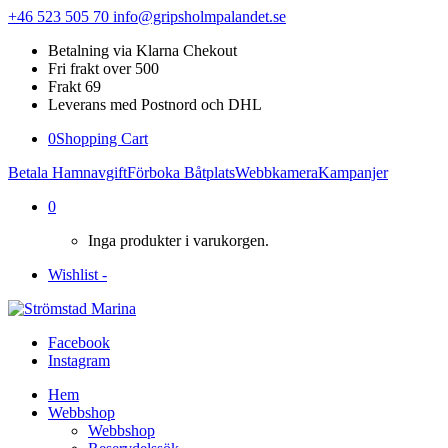
+46 523 505 70
info@gripsholmpalandet.se
Betalning via Klarna Chekout
Fri frakt over 500
Frakt 69
Leverans med Postnord och DHL
0
Shopping Cart
Betala Hamnavgift
Förboka Båtplats
Webbkamera
Kampanjer
0
Inga produkter i varukorgen.
Wishlist -
Facebook
Instagram
Hem
Webbshop
Webbshop