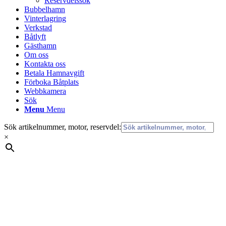
Reservdelssök
Bubbelhamn
Vinterlagring
Verkstad
Båtlyft
Gästhamn
Om oss
Kontakta oss
Betala Hamnavgift
Förboka Båtplats
Webbkamera
Sök
Menu
Menu
Sök artikelnummer, motor, reservdel:
×