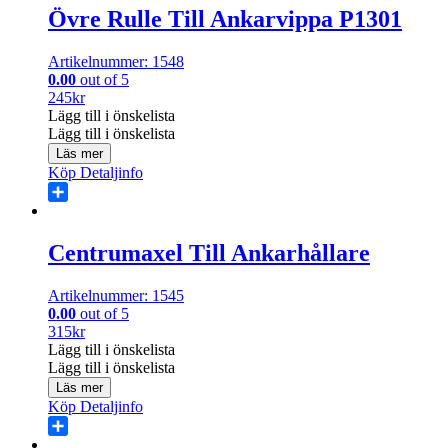
Övre Rulle Till Ankarvippa P1301
Artikelnummer: 1548
0.00
out of 5
245
kr
Lägg till i önskelista
Lägg till i önskelista
Läs mer
Köp
Detaljinfo
Share
Centrumaxel Till Ankarhållare
Artikelnummer: 1545
0.00
out of 5
315
kr
Lägg till i önskelista
Lägg till i önskelista
Läs mer
Köp
Detaljinfo
Share