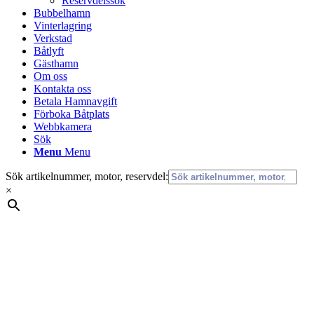
Reservdelssök
Bubbelhamn
Vinterlagring
Verkstad
Båtlyft
Gästhamn
Om oss
Kontakta oss
Betala Hamnavgift
Förboka Båtplats
Webbkamera
Sök
Menu
Menu
Sök artikelnummer, motor, reservdel:
×