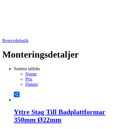
Reservdelssök
Monteringsdetaljer
Sortera utifrån
Namn
Pris
Datum
Share
Yttre Stag Till Badplattformar
350mm Ø22mm