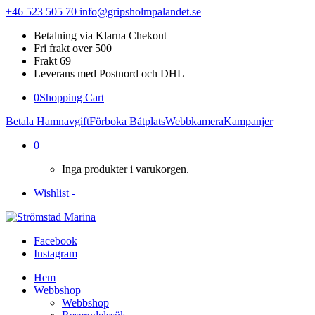
+46 523 505 70
info@gripsholmpalandet.se
Betalning via Klarna Chekout
Fri frakt over 500
Frakt 69
Leverans med Postnord och DHL
0
Shopping Cart
Betala Hamnavgift
Förboka Båtplats
Webbkamera
Kampanjer
0
Inga produkter i varukorgen.
Wishlist -
Facebook
Instagram
Hem
Webbshop
Webbshop