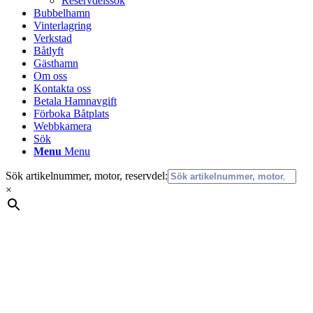
Reservdelssök
Bubbelhamn
Vinterlagring
Verkstad
Båtlyft
Gästhamn
Om oss
Kontakta oss
Betala Hamnavgift
Förboka Båtplats
Webbkamera
Sök
Menu
Menu
Sök artikelnummer, motor, reservdel:
×