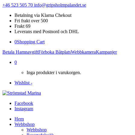
+46 523 505 70
info@gripsholmpalandet.se
Betalning via Klarna Chekout
Fri frakt over 500
Frakt 69
Leverans med Postnord och DHL
0
Shopping Cart
Betala Hamnavgift
Förboka Båtplats
Webbkamera
Kampanjer
0
Inga produkter i varukorgen.
Wishlist -
Facebook
Instagram
Hem
Webbshop
Webbshop