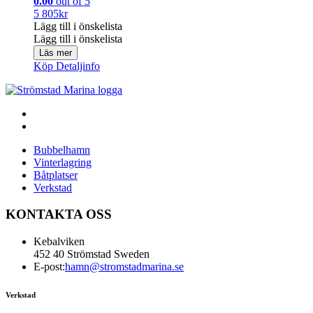
0.00
out of 5
5 805
kr
Lägg till i önskelista
Lägg till i önskelista
Läs mer
Köp
Detaljinfo
Bubbelhamn
Vinterlagring
Båtplatser
Verkstad
KONTAKTA OSS
Kebalviken
452 40 Strömstad Sweden
E-post:
hamn@stromstadmarina.se
Verkstad