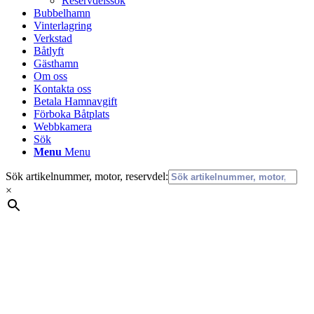
Reservdelssök
Bubbelhamn
Vinterlagring
Verkstad
Båtlyft
Gästhamn
Om oss
Kontakta oss
Betala Hamnavgift
Förboka Båtplats
Webbkamera
Sök
Menu
Menu
Sök artikelnummer, motor, reservdel:
×