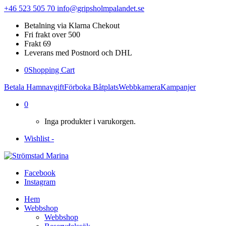
+46 523 505 70
info@gripsholmpalandet.se
Betalning via Klarna Chekout
Fri frakt over 500
Frakt 69
Leverans med Postnord och DHL
0
Shopping Cart
Betala Hamnavgift
Förboka Båtplats
Webbkamera
Kampanjer
0
Inga produkter i varukorgen.
Wishlist -
Facebook
Instagram
Hem
Webbshop
Webbshop