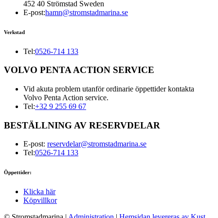
452 40 Strömstad Sweden
E-post:
hamn@stromstadmarina.se
Verkstad
Tel:
0526-714 133
VOLVO PENTA ACTION SERVICE
Vid akuta problem utanför ordinarie öppettider kontakta
Volvo Penta Action service.
Tel:
+32 9 255 69 67
BESTÄLLNING AV RESERVDELAR
E-post:
reservdelar@stromstadmarina.se
Tel:
0526-714 133
Öppettider:
Klicka här
Köpvillkor
© Stromstadmarina
|
Administration
|
Hemsidan levereras av Kust