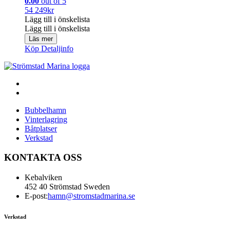
0.00
out of 5
54 249
kr
Lägg till i önskelista
Lägg till i önskelista
Läs mer
Köp
Detaljinfo
Bubbelhamn
Vinterlagring
Båtplatser
Verkstad
KONTAKTA OSS
Kebalviken
452 40 Strömstad Sweden
E-post:
hamn@stromstadmarina.se
Verkstad