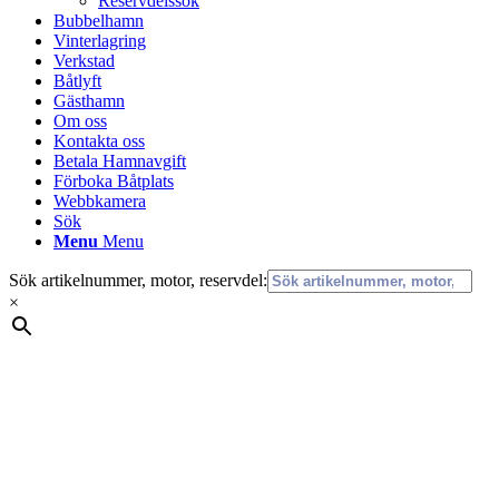
Reservdelssök
Bubbelhamn
Vinterlagring
Verkstad
Båtlyft
Gästhamn
Om oss
Kontakta oss
Betala Hamnavgift
Förboka Båtplats
Webbkamera
Sök
Menu
Menu
Sök artikelnummer, motor, reservdel:
×