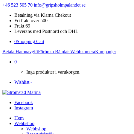
+46 523 505 70
info@gripsholmpalandet.se
Betalning via Klarna Chekout
Fri frakt over 500
Frakt 69
Leverans med Postnord och DHL
0
Shopping Cart
Betala Hamnavgift
Förboka Båtplats
Webbkamera
Kampanjer
0
Inga produkter i varukorgen.
Wishlist -
Facebook
Instagram
Hem
Webbshop
Webbshop