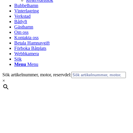
Reservdelssök
Bubbelhamn
Vinterlagring
Verkstad
Båtlyft
Gästhamn
Om oss
Kontakta oss
Betala Hamnavgift
Förboka Båtplats
Webbkamera
Sök
Menu
Menu
Sök artikelnummer, motor, reservdel:
×