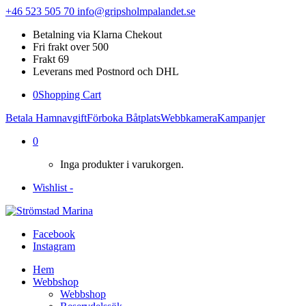
+46 523 505 70
info@gripsholmpalandet.se
Betalning via Klarna Chekout
Fri frakt over 500
Frakt 69
Leverans med Postnord och DHL
0
Shopping Cart
Betala Hamnavgift
Förboka Båtplats
Webbkamera
Kampanjer
0
Inga produkter i varukorgen.
Wishlist -
Facebook
Instagram
Hem
Webbshop
Webbshop