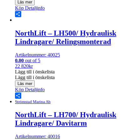
Läs mer
Köp
Detaljinfo
Share
NorthLift – LH500/ Hydraulisk
Lindragare/ Relingsmonterad
Artikelnummer: 40025
0.00
out of 5
22 820
kr
Lägg till i önskelista
Lägg till i önskelista
Läs mer
Köp
Detaljinfo
Share
Strömstad Marina Ab
NorthLift – LH700/ Hydraulisk
Lindragare/ Davitarm
Artikelnummer: 40016