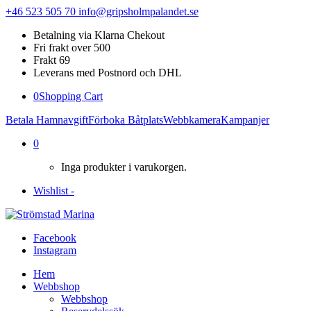
+46 523 505 70
info@gripsholmpalandet.se
Betalning via Klarna Chekout
Fri frakt over 500
Frakt 69
Leverans med Postnord och DHL
0
Shopping Cart
Betala Hamnavgift
Förboka Båtplats
Webbkamera
Kampanjer
0
Inga produkter i varukorgen.
Wishlist -
Facebook
Instagram
Hem
Webbshop
Webbshop