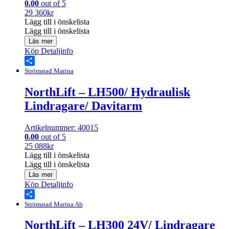
0.00
out of 5
29 360
kr
Lägg till i önskelista
Lägg till i önskelista
Läs mer
Köp
Detaljinfo
Share
Strömstad Marina
NorthLift – LH500/ Hydraulisk
Lindragare/ Davitarm
Artikelnummer: 40015
0.00
out of 5
25 088
kr
Lägg till i önskelista
Lägg till i önskelista
Läs mer
Köp
Detaljinfo
Share
Strömstad Marina Ab
NorthLift – LH300 24V/ Lindragare