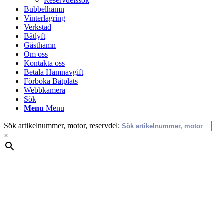
Reservdelssök
Bubbelhamn
Vinterlagring
Verkstad
Båtlyft
Gästhamn
Om oss
Kontakta oss
Betala Hamnavgift
Förboka Båtplats
Webbkamera
Sök
Menu
Menu
Sök artikelnummer, motor, reservdel:
×