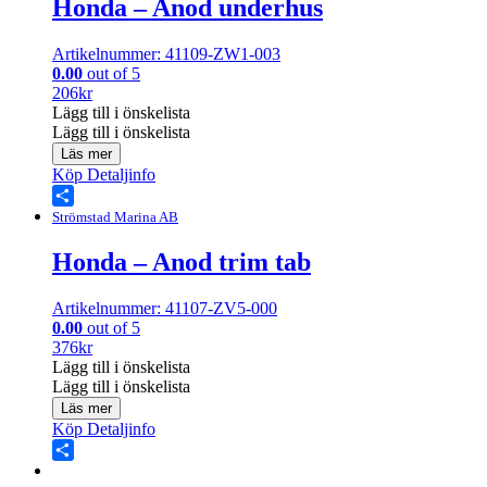
Honda – Anod underhus
Artikelnummer: 41109-ZW1-003
0.00
out of 5
206
kr
Lägg till i önskelista
Lägg till i önskelista
Läs mer
Köp
Detaljinfo
Share
Strömstad Marina AB
Honda – Anod trim tab
Artikelnummer: 41107-ZV5-000
0.00
out of 5
376
kr
Lägg till i önskelista
Lägg till i önskelista
Läs mer
Köp
Detaljinfo
Share