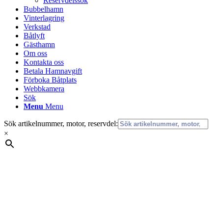
Reservdelssök
Bubbelhamn
Vinterlagring
Verkstad
Båtlyft
Gästhamn
Om oss
Kontakta oss
Betala Hamnavgift
Förboka Båtplats
Webbkamera
Sök
Menu
Menu
Sök artikelnummer, motor, reservdel:
×