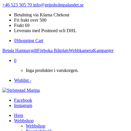
+46 523 505 70
info@gripsholmpalandet.se
Betalning via Klarna Chekout
Fri frakt over 500
Frakt 69
Leverans med Postnord och DHL
0
Shopping Cart
Betala Hamnavgift
Förboka Båtplats
Webbkamera
Kampanjer
0
Inga produkter i varukorgen.
Wishlist -
Facebook
Instagram
Hem
Webbshop
Webbshop