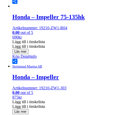
Share
Honda – Impeller 75-135hk
Artikelnummer: 19210-ZW1-B04
0.00
out of 5
690
kr
Lägg till i önskelista
Lägg till i önskelista
Läs mer
Köp
Detaljinfo
Share
Strömstad Marina AB
Honda – Impeller
Artikelnummer: 19210-ZW1-303
0.00
out of 5
875
kr
Lägg till i önskelista
Lägg till i önskelista
Läs mer