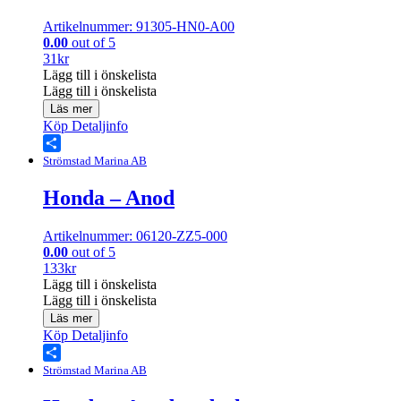
Artikelnummer: 91305-HN0-A00
0.00
out of 5
31
kr
Lägg till i önskelista
Lägg till i önskelista
Läs mer
Köp
Detaljinfo
Share
Strömstad Marina AB
Honda – Anod
Artikelnummer: 06120-ZZ5-000
0.00
out of 5
133
kr
Lägg till i önskelista
Lägg till i önskelista
Läs mer
Köp
Detaljinfo
Share
Strömstad Marina AB