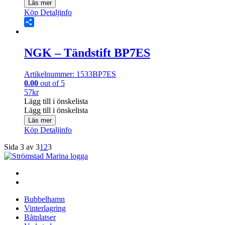
Läs mer
Köp
Detaljinfo
Share
NGK – Tändstift BP7ES
Artikelnummer: 1533BP7ES
0.00
out of 5
57
kr
Lägg till i önskelista
Lägg till i önskelista
Läs mer
Köp
Detaljinfo
Sida 3 av 3
1
2
3
Bubbelhamn
Vinterlagring
Båtplatser