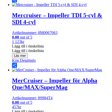
Share
Mercruiser – Impeller TDI 5-cyl &
SDI 4-cyl
Artikelnummer: 8M0067063
0.00
out of 5
1 123
kr
Lägg till i önskelista
Lägg till i önskelista
Läs mer
Köp
Detaljinfo
Share
MerCruiser – Impeller för Alpha
One/MAX/SuperMag
Artikelnummer: 89984T4
0.00
out of 5
457
kr
Lägg till i önskelista