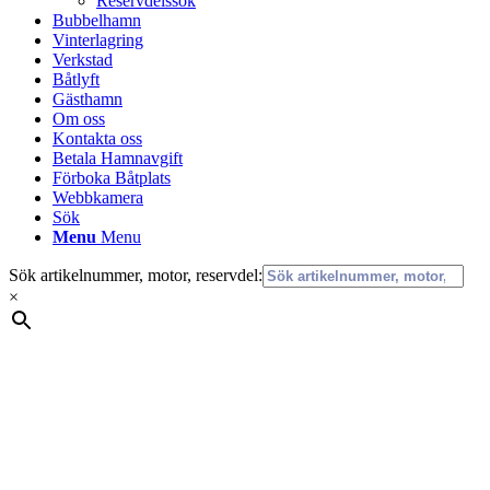
Reservdelssök
Bubbelhamn
Vinterlagring
Verkstad
Båtlyft
Gästhamn
Om oss
Kontakta oss
Betala Hamnavgift
Förboka Båtplats
Webbkamera
Sök
Menu
Menu
Sök artikelnummer, motor, reservdel:
×