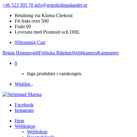
+46 523 505 70
info@gripsholmpalandet.se
Betalning via Klarna Chekout
Fri frakt over 500
Frakt 69
Leverans med Postnord och DHL
0
Shopping Cart
Betala Hamnavgift
Förboka Båtplats
Webbkamera
Kampanjer
0
Inga produkter i varukorgen.
Wishlist -
Facebook
Instagram
Hem
Webbshop
Webbshop