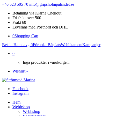
+46 523 505 70
info@gripsholmpalandet.se
Betalning via Klarna Chekout
Fri frakt over 500
Frakt 69
Leverans med Postnord och DHL
0
Shopping Cart
Betala Hamnavgift
Förboka Båtplats
Webbkamera
Kampanjer
0
Inga produkter i varukorgen.
Wishlist -
Facebook
Instagram
Hem
Webbshop
Webbshop