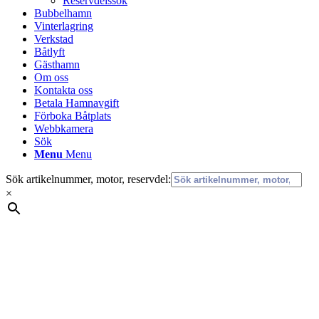
Reservdelssök
Bubbelhamn
Vinterlagring
Verkstad
Båtlyft
Gästhamn
Om oss
Kontakta oss
Betala Hamnavgift
Förboka Båtplats
Webbkamera
Sök
Menu
Menu
Sök artikelnummer, motor, reservdel:
×