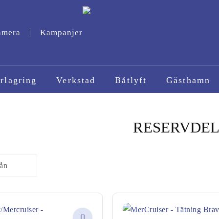
amera
Kampanjer
rlagring
Verkstad
Båtlyft
Gästhamn
RESERVDE
rån