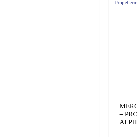
MERC
– PR
ALPH