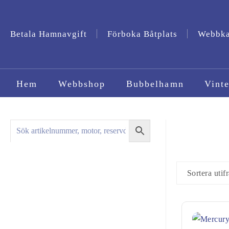
Betala Hamnavgift
Förboka Båtplats
Webbk
Hem
Webbshop
Bubbelhamn
Vinte
Sortera utif