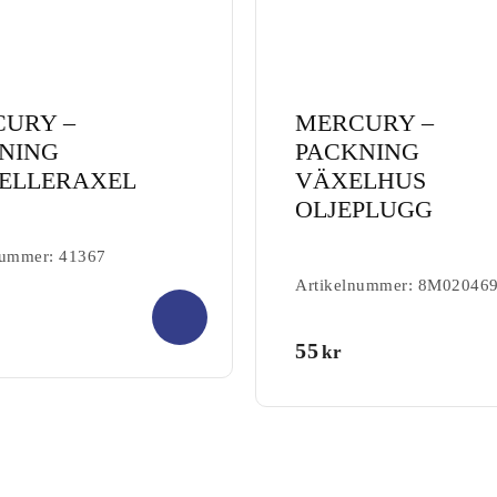
URY –
MERCURY –
NING
PACKNING
ELLERAXEL
VÄXELHUS
OLJEPLUGG
nummer: 41367
Artikelnummer: 8M02046
0.00
55
kr
out of
5