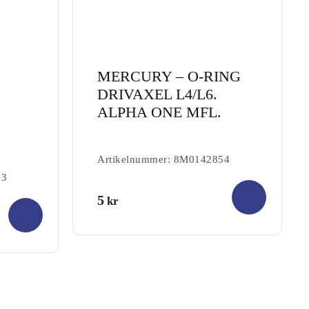
MERCURY – O-RING
DRIVAXEL L4/L6.
ALPHA ONE MFL.
Artikelnummer: 8M0142854
93
0.00
5
kr
out of
5