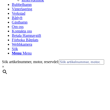
Reservdelssök
Bubbelhamn
Vinterlagring
Verkstad
Båtlyft
Gästhamn
Om oss
Kontakta oss
Betala Hamnavgift
Förboka Båtplats
Webbkamera
Sök
Menu
Menu
Sök artikelnummer, motor, reservdel:
×