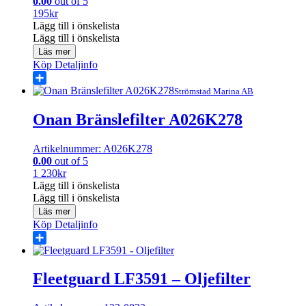
0.00
out of 5
195
kr
Lägg till i önskelista
Lägg till i önskelista
Läs mer
Köp
Detaljinfo
Share
Strömstad Marina AB
Onan Bränslefilter A026K278
Artikelnummer: A026K278
0.00
out of 5
1 230
kr
Lägg till i önskelista
Lägg till i önskelista
Läs mer
Köp
Detaljinfo
Share
Fleetguard LF3591 – Oljefilter