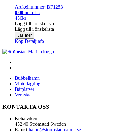
Artikelnummer: BF1253
0.00
out of 5
456
kr
Lägg till i önskelista
Lägg till i önskelista
Läs mer
Köp
Detaljinfo
Bubbelhamn
Vinterlagring
Båtplatser
Verkstad
KONTAKTA OSS
Kebalviken
452 40 Strömstad Sweden
E-post:
hamn@stromstadmarina.se