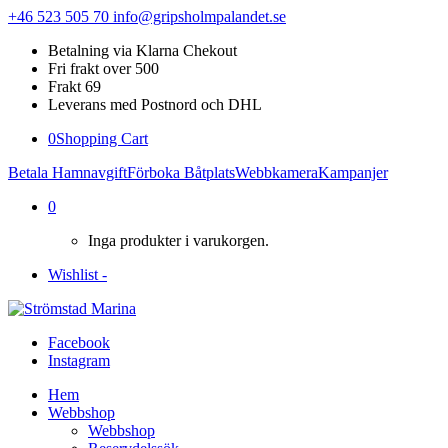
+46 523 505 70
info@gripsholmpalandet.se
Betalning via Klarna Chekout
Fri frakt over 500
Frakt 69
Leverans med Postnord och DHL
0
Shopping Cart
Betala Hamnavgift
Förboka Båtplats
Webbkamera
Kampanjer
0
Inga produkter i varukorgen.
Wishlist -
Facebook
Instagram
Hem
Webbshop
Webbshop