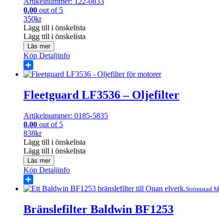
Artikelnummer: 122-0833
0.00
out of 5
350
kr
Lägg till i önskelista
Lägg till i önskelista
Läs mer
Köp
Detaljinfo
Share
Fleetguard LF3536 – Oljefilter
Artikelnummer: 0185-5835
0.00
out of 5
838
kr
Lägg till i önskelista
Lägg till i önskelista
Läs mer
Köp
Detaljinfo
Share
Strömstad M
Bränslefilter Baldwin BF1253