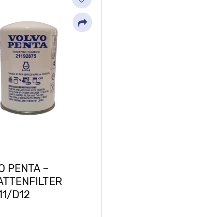
Share
O PENTA –
ATTENFILTER
11/D12