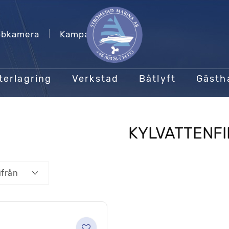
bkamera
Kampanjer
terlagring
Verkstad
Båtlyft
Gäst
KYLVATTENFI
ifrån