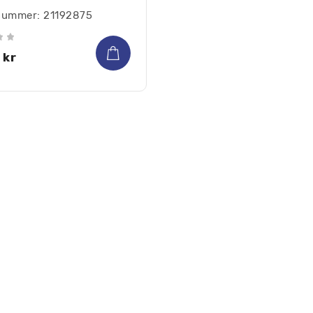
lnummer: 21192875
8
kr