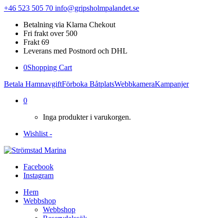
+46 523 505 70
info@gripsholmpalandet.se
Betalning via Klarna Chekout
Fri frakt over 500
Frakt 69
Leverans med Postnord och DHL
0
Shopping Cart
Betala Hamnavgift
Förboka Båtplats
Webbkamera
Kampanjer
0
Inga produkter i varukorgen.
Wishlist -
Facebook
Instagram
Hem
Webbshop
Webbshop