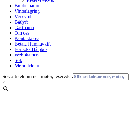
Reservdelssök
Bubbelhamn
Vinterlagring
Verkstad
Båtlyft
Gästhamn
Om oss
Kontakta oss
Betala Hamnavgift
Förboka Båtplats
Webbkamera
Sök
Menu
Menu
Sök artikelnummer, motor, reservdel:
×