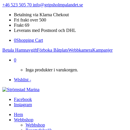
+46 523 505 70
info@gripsholmpalandet.se
Betalning via Klarna Chekout
Fri frakt over 500
Frakt 69
Leverans med Postnord och DHL
0
Shopping Cart
Betala Hamnavgift
Förboka Båtplats
Webbkamera
Kampanjer
0
Inga produkter i varukorgen.
Wishlist -
Facebook
Instagram
Hem
Webbshop
Webbshop