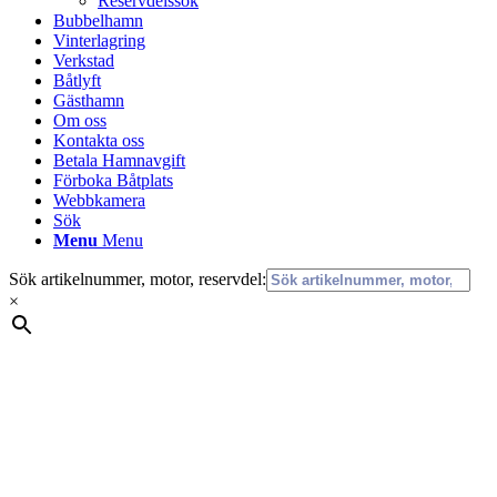
Reservdelssök
Bubbelhamn
Vinterlagring
Verkstad
Båtlyft
Gästhamn
Om oss
Kontakta oss
Betala Hamnavgift
Förboka Båtplats
Webbkamera
Sök
Menu
Menu
Sök artikelnummer, motor, reservdel:
×