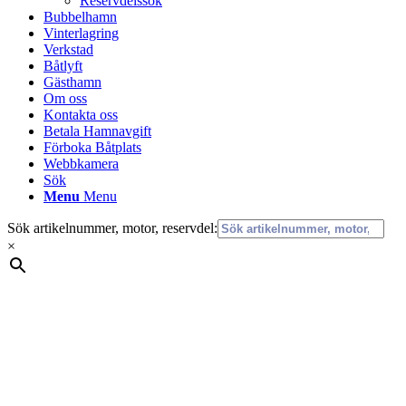
Reservdelssök
Bubbelhamn
Vinterlagring
Verkstad
Båtlyft
Gästhamn
Om oss
Kontakta oss
Betala Hamnavgift
Förboka Båtplats
Webbkamera
Sök
Menu
Menu
Sök artikelnummer, motor, reservdel:
×