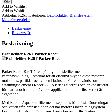
R26T
Köp
Parker
Add to Wishlist
Racor
Add to Wishlist
mängd
Artikelnr:
R26T
Kategorier:
Båtprodukter
,
Bränslesystem
,
Motor/reservdelar
Beskrivning
Reviews (0)
Beskrivning
Bränslefilter R26T Parker Racor
Parker Racor R26T är ett pålitligt bränslefilter med
vattenavskiljning, utvecklat för att effektivt skydda dieselmotorer
mot smuts, partiklar och vatten i bränslet. Filtret används som
ersättningselement i Racor 225R-seriens filterhus och är konstruerat
för marina och andra krävande applikationer där driftsäkerhet är
avgörande.
Med Racors Aquabloc-filtermedia separeras både fasta föroreningar
och vatten från bränslet innan det når motorns insprutningssystem.
Detta minskar risken för slitage, korrosion och driftstörningar,