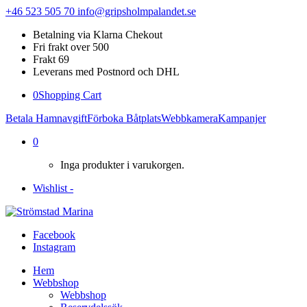
+46 523 505 70
info@gripsholmpalandet.se
Betalning via Klarna Chekout
Fri frakt over 500
Frakt 69
Leverans med Postnord och DHL
0
Shopping Cart
Betala Hamnavgift
Förboka Båtplats
Webbkamera
Kampanjer
0
Inga produkter i varukorgen.
Wishlist -
Facebook
Instagram
Hem
Webbshop
Webbshop