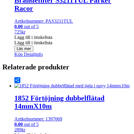
Bränslefilter S3211TUL Parker
Racor
Artikelnummer: PAS3211TUL
0.00
out of 5
725
kr
Lägg till i önskelista
Lägg till i önskelista
Läs mer
Köp
Detaljinfo
Relaterade produkter
Share
1852 Förtöjning dubbelflätad
14mmX10m
Artikelnummer: 1397069
0.00
out of 5
289
kr