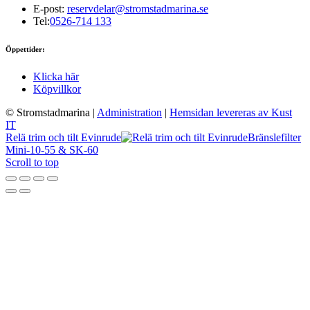
E-post:
reservdelar@stromstadmarina.se
Tel:
0526-714 133
Öppettider:
Klicka här
Köpvillkor
© Stromstadmarina
|
Administration
|
Hemsidan levereras av Kust
IT
Relä trim och tilt Evinrude
Bränslefilter
Mini-10-55 & SK-60
Scroll to top