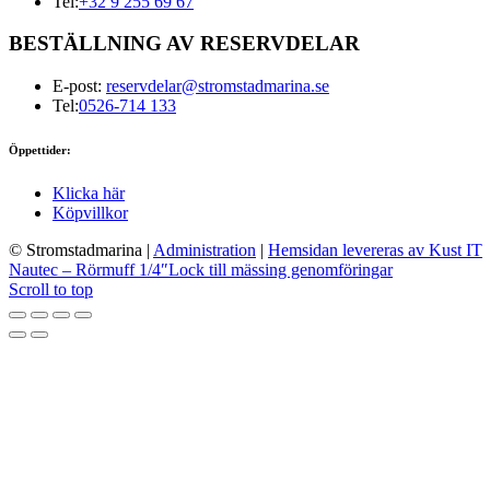
Tel:
+32 9 255 69 67
BESTÄLLNING AV RESERVDELAR
E-post:
reservdelar@stromstadmarina.se
Tel:
0526-714 133
Öppettider:
Klicka här
Köpvillkor
© Stromstadmarina
|
Administration
|
Hemsidan levereras av Kust IT
Nautec – Rörmuff 1/4″
Lock till mässing genomföringar
Scroll to top