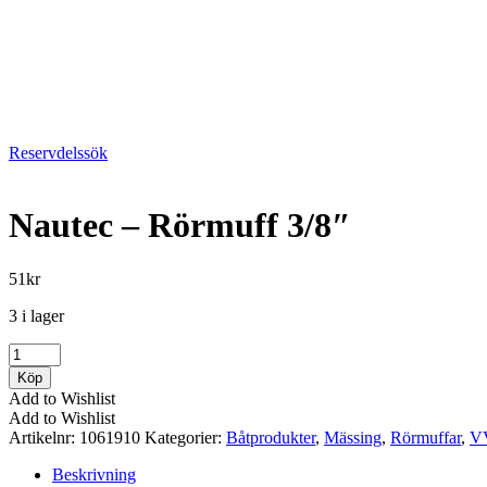
Reservdelssök
Nautec – Rörmuff 3/8″
51
kr
3 i lager
Nautec
-
Köp
Rörmuff
Add to Wishlist
3/8"
Add to Wishlist
mängd
Artikelnr:
1061910
Kategorier:
Båtprodukter
,
Mässing
,
Rörmuffar
,
V
Beskrivning