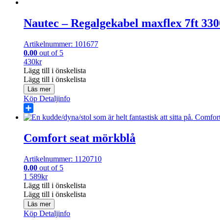
Share
Nautec – Regalgekabel maxflex 7ft 33
Artikelnummer: 101677
0.00
out of 5
430
kr
Lägg till i önskelista
Lägg till i önskelista
Läs mer
Köp
Detaljinfo
Share
Comfort seat mörkblå
Artikelnummer: 1120710
0.00
out of 5
1 589
kr
Lägg till i önskelista
Lägg till i önskelista
Läs mer
Köp
Detaljinfo