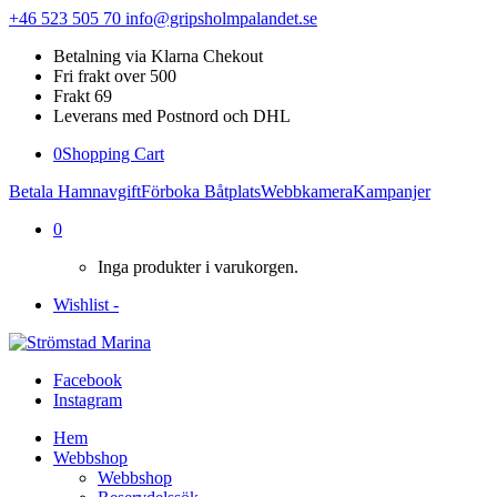
+46 523 505 70
info@gripsholmpalandet.se
Betalning via Klarna Chekout
Fri frakt over 500
Frakt 69
Leverans med Postnord och DHL
0
Shopping Cart
Betala Hamnavgift
Förboka Båtplats
Webbkamera
Kampanjer
0
Inga produkter i varukorgen.
Wishlist -
Facebook
Instagram
Hem
Webbshop
Webbshop