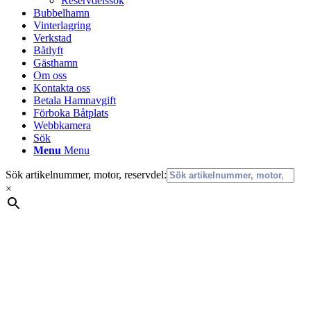
Reservdelssök
Bubbelhamn
Vinterlagring
Verkstad
Båtlyft
Gästhamn
Om oss
Kontakta oss
Betala Hamnavgift
Förboka Båtplats
Webbkamera
Sök
Menu
Menu
Sök artikelnummer, motor, reservdel:
×