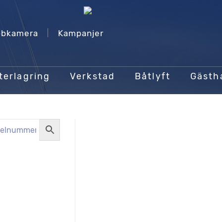
bkamera
Kampanjer
terlagring
Verkstad
Båtlyft
Gäst