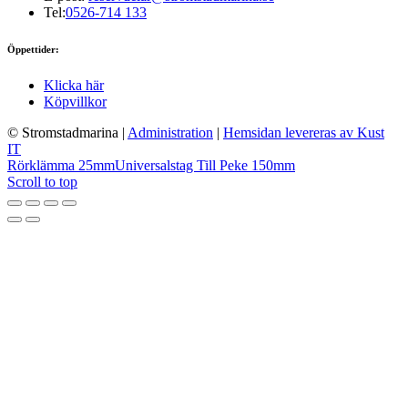
Tel:
0526-714 133
Öppettider:
Klicka här
Köpvillkor
© Stromstadmarina
|
Administration
|
Hemsidan levereras av Kust
IT
Rörklämma 25mm
Universalstag Till Peke 150mm
Scroll to top