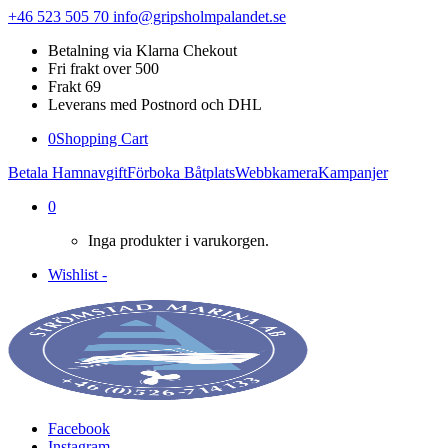
+46 523 505 70
info@gripsholmpalandet.se
Betalning via Klarna Chekout
Fri frakt over 500
Frakt 69
Leverans med Postnord och DHL
0
Shopping Cart
Betala Hamnavgift
Förboka Båtplats
Webbkamera
Kampanjer
0
Inga produkter i varukorgen.
Wishlist -
Facebook
Instagram