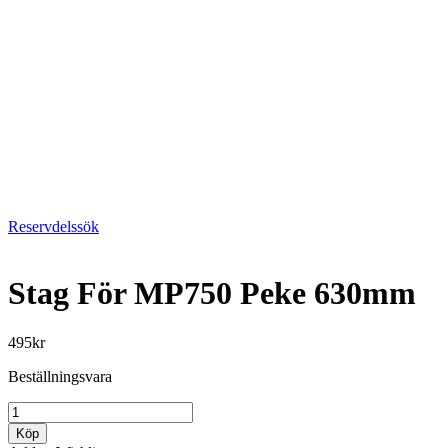
Reservdelssök
Stag För MP750 Peke 630mm
495
kr
Beställningsvara
Stag
För
Köp
MP750