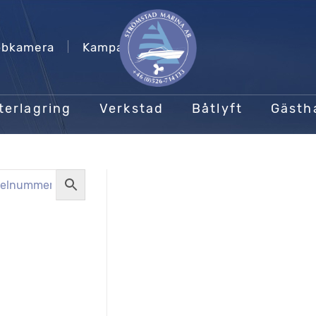
bkamera
Kampanjer
terlagring
Verkstad
Båtlyft
Gäst