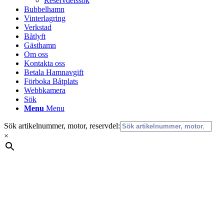
Reservdelssök
Bubbelhamn
Vinterlagring
Verkstad
Båtlyft
Gästhamn
Om oss
Kontakta oss
Betala Hamnavgift
Förboka Båtplats
Webbkamera
Sök
Menu
Menu
Sök artikelnummer, motor, reservdel:
×