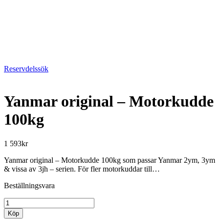
Reservdelssök
Yanmar original – Motorkudde
100kg
1 593
kr
Yanmar original – Motorkudde 100kg som passar Yanmar 2ym, 3ym
& vissa av 3jh – serien. För fler motorkuddar till…
Beställningsvara
Yanmar
original
Köp