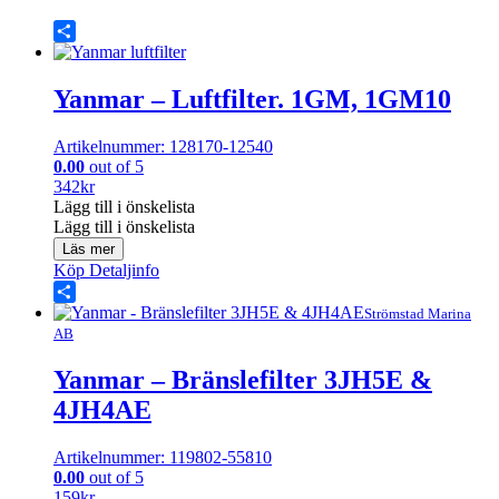
Share
Yanmar – Luftfilter. 1GM, 1GM10
Artikelnummer: 128170-12540
0.00
out of 5
342
kr
Lägg till i önskelista
Lägg till i önskelista
Läs mer
Köp
Detaljinfo
Share
Strömstad Marina
AB
Yanmar – Bränslefilter 3JH5E &
4JH4AE
Artikelnummer: 119802-55810
0.00
out of 5
159
kr