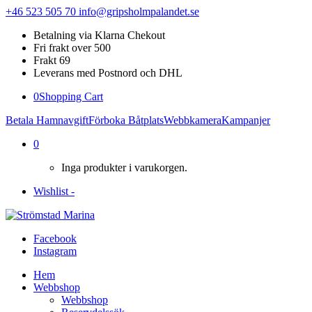
+46 523 505 70
info@gripsholmpalandet.se
Betalning via Klarna Chekout
Fri frakt over 500
Frakt 69
Leverans med Postnord och DHL
0
Shopping Cart
Betala Hamnavgift
Förboka Båtplats
Webbkamera
Kampanjer
0
Inga produkter i varukorgen.
Wishlist -
Facebook
Instagram
Hem
Webbshop
Webbshop