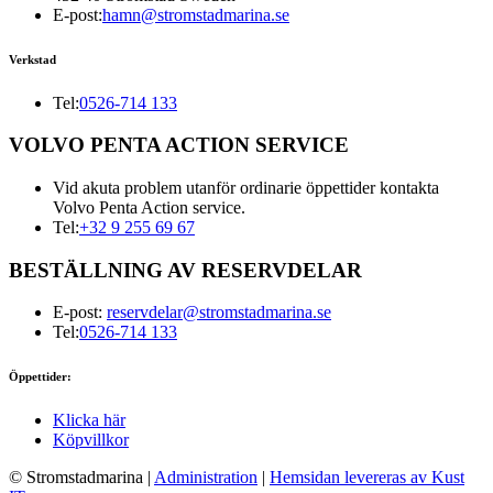
E-post:
hamn@stromstadmarina.se
Verkstad
Tel:
0526-714 133
VOLVO PENTA ACTION SERVICE
Vid akuta problem utanför ordinarie öppettider kontakta
Volvo Penta Action service.
Tel:
+32 9 255 69 67
BESTÄLLNING AV RESERVDELAR
E-post:
reservdelar@stromstadmarina.se
Tel:
0526-714 133
Öppettider:
Klicka här
Köpvillkor
© Stromstadmarina
|
Administration
|
Hemsidan levereras av Kust