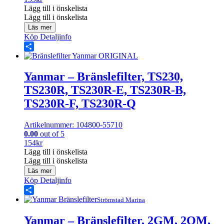
Lägg till i önskelista
Lägg till i önskelista
Läs mer
Köp
Detaljinfo
Share
Yanmar – Bränslefilter, TS230,
TS230R, TS230R-E, TS230R-B,
TS230R-F, TS230R-Q
Artikelnummer: 104800-55710
0.00
out of 5
154
kr
Lägg till i önskelista
Lägg till i önskelista
Läs mer
Köp
Detaljinfo
Share
Strömstad Marina
Yanmar – Bränslefilter, 2GM, 2QM,