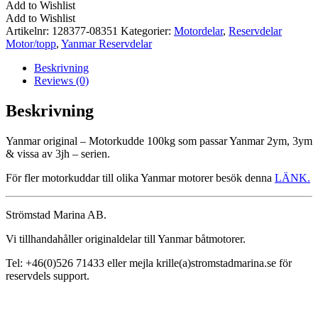
-
Add to Wishlist
Motorkudde
Add to Wishlist
100kg
Artikelnr:
128377-08351
Kategorier:
Motordelar
,
Reservdelar
mängd
Motor/topp
,
Yanmar Reservdelar
Beskrivning
Reviews (0)
Beskrivning
Yanmar original – Motorkudde 100kg som passar Yanmar 2ym, 3ym
& vissa av 3jh – serien.
För fler motorkuddar till olika Yanmar motorer besök denna
LÄNK.
Strömstad Marina AB.
Vi tillhandahåller originaldelar till Yanmar båtmotorer.
Tel: +46(0)526 71433 eller mejla krille(a)stromstadmarina.se för
reservdels support.