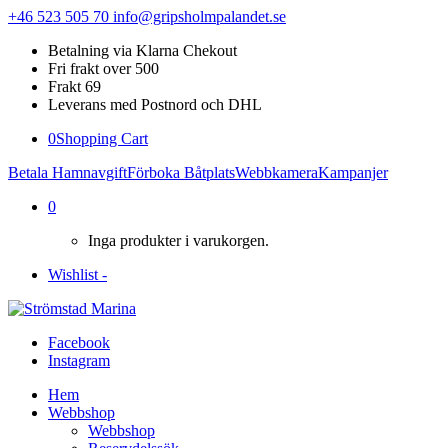
+46 523 505 70
info@gripsholmpalandet.se
Betalning via Klarna Chekout
Fri frakt over 500
Frakt 69
Leverans med Postnord och DHL
0
Shopping Cart
Betala Hamnavgift
Förboka Båtplats
Webbkamera
Kampanjer
0
Inga produkter i varukorgen.
Wishlist -
Facebook
Instagram
Hem
Webbshop
Webbshop