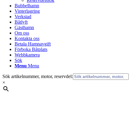
Reservdelssök
Bubbelhamn
Vinterlagring
Verkstad
Båtlyft
Gästhamn
Om oss
Kontakta oss
Betala Hamnavgift
Förboka Båtplats
Webbkamera
Sök
Menu
Menu
Sök artikelnummer, motor, reservdel:
×