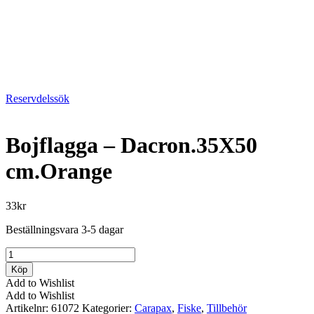
Reservdelssök
Bojflagga – Dacron.35X50
cm.Orange
33
kr
Beställningsvara 3-5 dagar
Bojflagga
-
Köp
Dacron.35X50
Add to Wishlist
cm.Orange
Add to Wishlist
mängd
Artikelnr:
61072
Kategorier:
Carapax
,
Fiske
,
Tillbehör