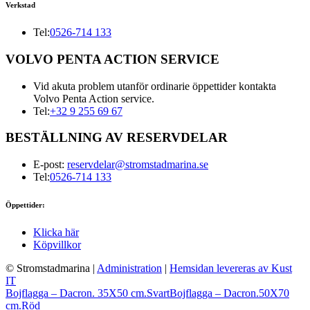
Verkstad
Tel:
0526-714 133
VOLVO PENTA ACTION SERVICE
Vid akuta problem utanför ordinarie öppettider kontakta
Volvo Penta Action service.
Tel:
+32 9 255 69 67
BESTÄLLNING AV RESERVDELAR
E-post:
reservdelar@stromstadmarina.se
Tel:
0526-714 133
Öppettider:
Klicka här
Köpvillkor
© Stromstadmarina
|
Administration
|
Hemsidan levereras av Kust
IT
Bojflagga – Dacron. 35X50 cm.Svart
Bojflagga – Dacron.50X70
cm.Röd