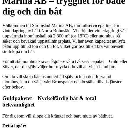
Marina AB – trygghet för både
dig och din båt
Välkommen till Strömstad Marina AB, din fullservicepartner för
vinterlagring av båt i Norra Bohuslän. Vi erbjuder vinterlagringi vår
uppvärmda inomhushall på 2 800 m² (ca 15°C) eller utomhus på
säker och bevakad uppställningsplats. Vi har även kapacitet att lyfta
båtar upp till 50 ton och 65 fot, vilket gör oss till ett bra val oavsett
storlek på din båt.
För att stå inomhus krävs något av våra två servicepaket – Guld eller
Silver, där du själv väljer hur mycket du vill att vi tar hand om.
Om du vill sköta båtens underhåll själv och ha den förvarad
utomhus, kan du välja vårt Bronspaket och beställa tillvalstjänster
efter behov.
Guldpaketet – Nyckelfärdig båt
&
total
bekvämlighet
För dig som vill slippa allt krångel och bara njuta av båtlivet.
Detta ingår: