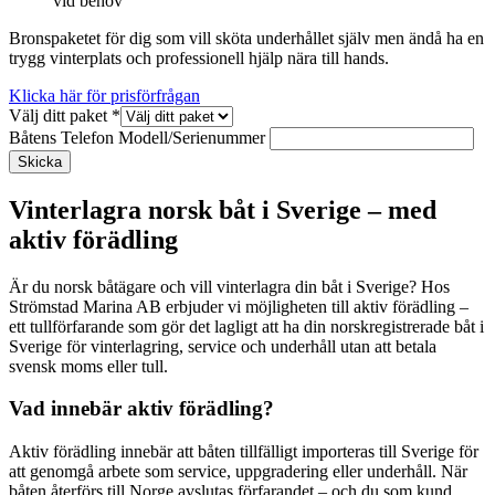
vid behov
Bronspaketet för dig som vill sköta underhållet själv men ändå ha en
trygg vinterplats och professionell hjälp nära till hands.
Klicka här för prisförfrågan
Välj ditt paket
*
Båtens Telefon Modell/Serienummer
Skicka
Vinterlagra norsk båt i Sverige – med
aktiv förädling
Är du norsk båtägare och vill vinterlagra din båt i Sverige? Hos
Strömstad Marina AB erbjuder vi möjligheten till aktiv förädling –
ett tullförfarande som gör det lagligt att ha din norskregistrerade båt i
Sverige för vinterlagring, service och underhåll utan att betala
svensk moms eller tull.
Vad innebär aktiv förädling?
Aktiv förädling innebär att båten tillfälligt importeras till Sverige för
att genomgå arbete som service, uppgradering eller underhåll. När
båten återförs till Norge avslutas förfarandet – och du som kund