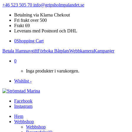
+46 523 505 70
info@gripsholmpalandet.se
Betalning via Klarna Chekout
Fri frakt over 500
Frakt 69
Leverans med Postnord och DHL
0
Shopping Cart
Betala Hamnavgift
Förboka Båtplats
Webbkamera
Kampanjer
0
Inga produkter i varukorgen.
Wishlist -
Facebook
Instagram
Hem
Webbshop
Webbshop