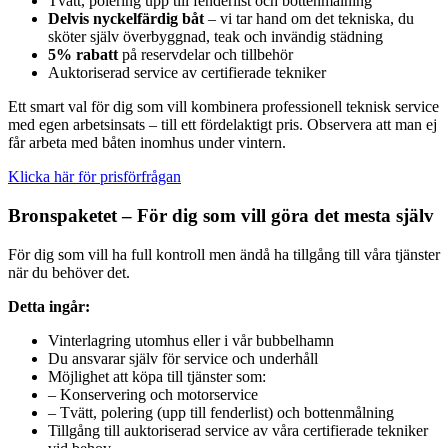
Tvätt, polering upp till fenderlist och bottenmålning
Delvis nyckelfärdig båt
– vi tar hand om det tekniska, du
sköter själv överbyggnad, teak och invändig städning
5% rabatt
på reservdelar och tillbehör
Auktoriserad service av certifierade tekniker
Ett smart val för dig som vill kombinera professionell teknisk service
med egen arbetsinsats – till ett fördelaktigt pris. Observera att man ej
får arbeta med båten inomhus under vintern.
Klicka här för prisförfrågan
Bronspaketet – För dig som vill göra det mesta själv
För dig som vill ha full kontroll men ändå ha tillgång till våra tjänster
när du behöver det.
Detta ingår:
Vinterlagring utomhus eller i vår bubbelhamn
Du ansvarar själv för service och underhåll
Möjlighet att köpa till tjänster som:
– Konservering och motorservice
– Tvätt, polering (upp till fenderlist) och bottenmålning
Tillgång till auktoriserad service av våra certifierade tekniker