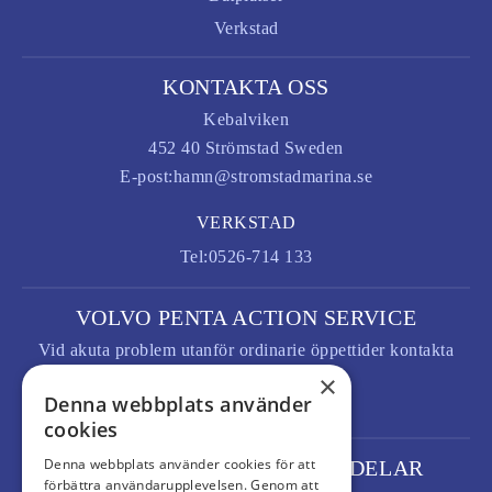
Verkstad
KONTAKTA OSS
Kebalviken
452 40 Strömstad Sweden
E-post:
hamn@stromstadmarina.se
VERKSTAD
Tel:
0526-714 133
VOLVO PENTA ACTION SERVICE
Vid akuta problem utanför ordinarie öppettider kontakta
×
Volvo Penta Action service.
Denna webbplats använder
Tel:
+32 9 255 69 67
cookies
Denna webbplats använder cookies för att
BESTÄLLNING AV RESERVDELAR
förbättra användarupplevelsen. Genom att