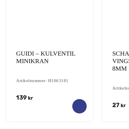
GUIDI – KULVENTIL
SCHA
MINIKRAN
VING
8MM
Artikelnummer: H1063181
Artikel
0.00
139
kr
0.00
out of
27
kr
out of
5
5