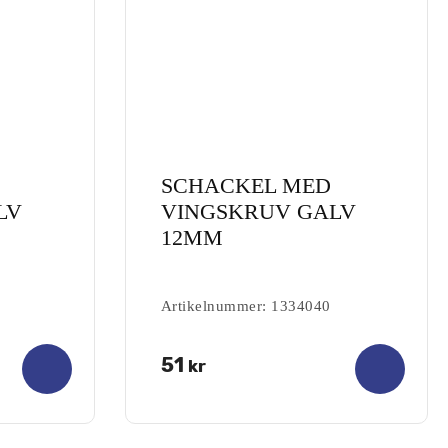
SCHACKEL MED
LV
VINGSKRUV GALV
12MM
Artikelnummer: 1334040
0.00
51
kr
out of
5