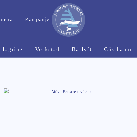
amera
Kampanjer
rlagring
Verkstad
Båtlyft
Gästhamn