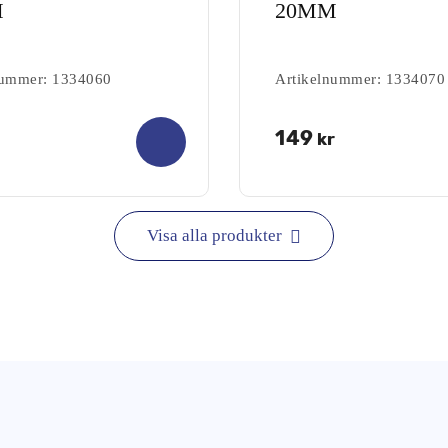
M
20MM
nummer: 1334060
Artikelnummer: 1334070
0.00
149
kr
out of
5
Visa alla produkter