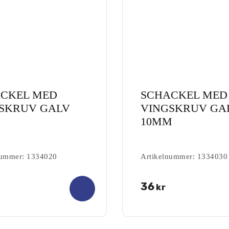
CKEL MED
SCHACKEL MED
SKRUV GALV
VINGSKRUV GA
10MM
nummer: 1334020
Artikelnummer: 1334030
0.00
36
kr
out of
5