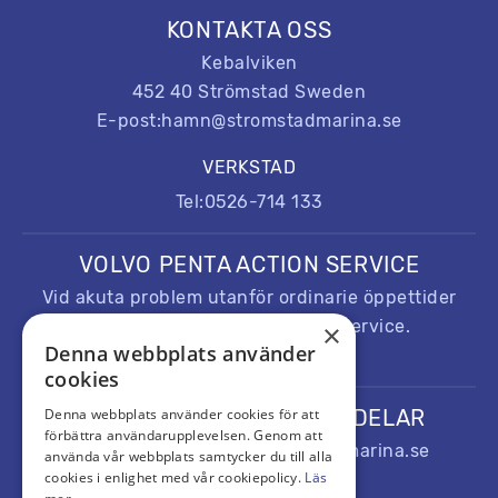
KONTAKTA OSS
Kebalviken
452 40 Strömstad Sweden
E-post:
hamn@stromstadmarina.se
VERKSTAD
Tel:
0526-714 133
VOLVO PENTA ACTION SERVICE
Vid akuta problem utanför ordinarie öppettider
kontakta Volvo Penta Action service.
×
Denna webbplats använder
Tel:
+32 9 255 69 67
cookies
BESTÄLLNING AV RESERVDELAR
Denna webbplats använder cookies för att
förbättra användarupplevelsen. Genom att
E-post:
reservdelar@stromstadmarina.se
använda vår webbplats samtycker du till alla
cookies i enlighet med vår cookiepolicy.
Läs
Tel:
0526-714 133