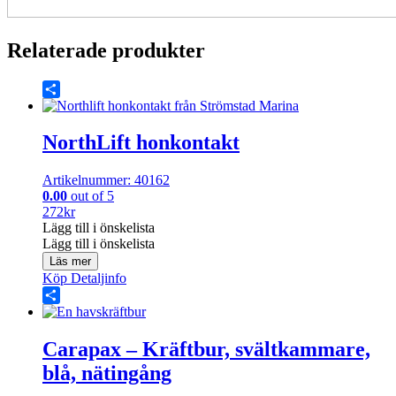
Relaterade produkter
Share
NorthLift honkontakt
Artikelnummer: 40162
0.00
out of 5
272
kr
Lägg till i önskelista
Lägg till i önskelista
Läs mer
Köp
Detaljinfo
Share
Carapax – Kräftbur, svältkammare,
blå, nätingång