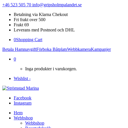
+46 523 505 70
info@gripsholmpalandet.se
Betalning via Klarna Chekout
Fri frakt over 500
Frakt 69
Leverans med Postnord och DHL
0
Shopping Cart
Betala Hamnavgift
Förboka Båtplats
Webbkamera
Kampanjer
0
Inga produkter i varukorgen.
Wishlist -
Facebook
Instagram
Hem
Webbshop
Webbshop