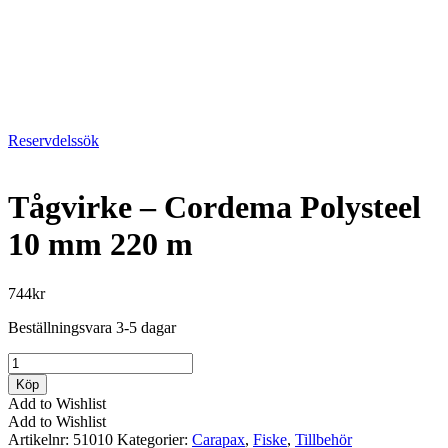
Reservdelssök
Tågvirke – Cordema Polysteel
10 mm 220 m
744
kr
Beställningsvara 3-5 dagar
Tågvirke
-
Köp
Cordema
Add to Wishlist
Polysteel
Add to Wishlist
10
Artikelnr:
51010
Kategorier:
Carapax
,
Fiske
,
Tillbehör