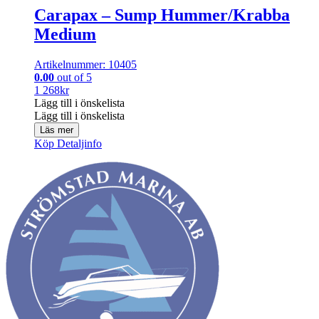
Carapax – Sump Hummer/Krabba
Medium
Artikelnummer: 10405
0.00
out of 5
1 268
kr
Lägg till i önskelista
Lägg till i önskelista
Läs mer
Köp
Detaljinfo