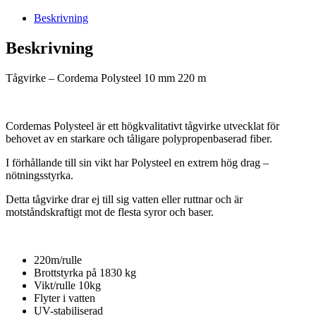
mm
220
Beskrivning
m
mängd
Beskrivning
Tågvirke – Cordema Polysteel 10 mm 220 m
Cordemas Polysteel är ett högkvalitativt tågvirke utvecklat för
behovet av en starkare och tåligare polypropenbaserad fiber.
I förhållande till sin vikt har Polysteel en extrem hög drag –
nötningsstyrka.
Detta tågvirke drar ej till sig vatten eller ruttnar och är
motståndskraftigt mot de flesta syror och baser.
220m/rulle
Brottstyrka på 1830 kg
Vikt/rulle 10kg
Flyter i vatten
UV-stabiliserad