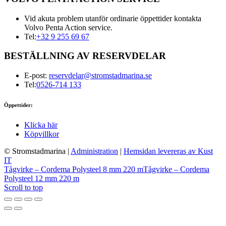
Vid akuta problem utanför ordinarie öppettider kontakta
Volvo Penta Action service.
Tel:
+32 9 255 69 67
BESTÄLLNING AV RESERVDELAR
E-post:
reservdelar@stromstadmarina.se
Tel:
0526-714 133
Öppettider:
Klicka här
Köpvillkor
© Stromstadmarina
|
Administration
|
Hemsidan levereras av Kust
IT
Tågvirke – Cordema Polysteel 8 mm 220 m
Tågvirke – Cordema
Polysteel 12 mm 220 m
Scroll to top