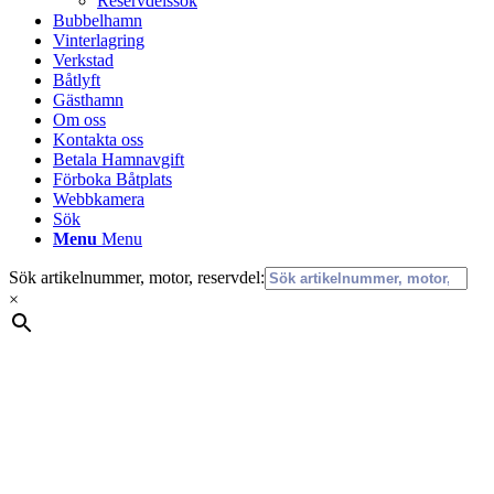
Reservdelssök
Bubbelhamn
Vinterlagring
Verkstad
Båtlyft
Gästhamn
Om oss
Kontakta oss
Betala Hamnavgift
Förboka Båtplats
Webbkamera
Sök
Menu
Menu
Sök artikelnummer, motor, reservdel:
×