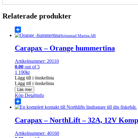
Relaterade produkter
Share
Strömstad Marina AB
Carapax – Orange hummertina
Artikelnummer: 20110
0.00
out of 5
1 190
kr
Lägg till i önskelista
Lägg till i önskelista
Läs mer
Köp
Detaljinfo
Share
Carapax – NorthLift – 32A, 12V Komp
Artikelnummer: 40160