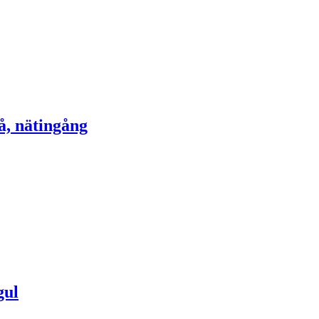
å, nätingång
gul