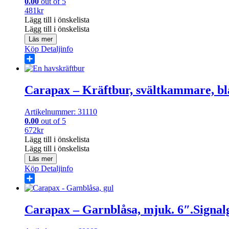
0.00
out of 5
481
kr
Lägg till i önskelista
Lägg till i önskelista
Läs mer
Köp
Detaljinfo
Share
Carapax – Kräftbur, svältkammare, bl
Artikelnummer: 31110
0.00
out of 5
672
kr
Lägg till i önskelista
Lägg till i önskelista
Läs mer
Köp
Detaljinfo
Share
Carapax – Garnblåsa, mjuk. 6″.Signal