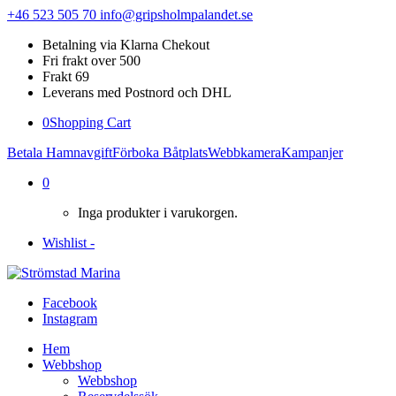
+46 523 505 70
info@gripsholmpalandet.se
Betalning via Klarna Chekout
Fri frakt over 500
Frakt 69
Leverans med Postnord och DHL
0
Shopping Cart
Betala Hamnavgift
Förboka Båtplats
Webbkamera
Kampanjer
0
Inga produkter i varukorgen.
Wishlist -
Facebook
Instagram
Hem
Webbshop
Webbshop