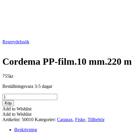
Reservdelssök
Cordema PP-film.10 mm.220 m
755
kr
Beställningsvara 3-5 dagar
Cordema
PP-
Köp
film.10
Add to Wishlist
mm.220
Add to Wishlist
m
Artikelnr:
50010
Kategorier:
Carapax
,
Fiske
,
Tillbehör
mängd
Beskrivning