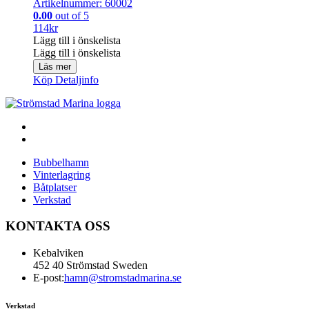
Artikelnummer: 60002
0.00
out of 5
114
kr
Lägg till i önskelista
Lägg till i önskelista
Läs mer
Köp
Detaljinfo
Bubbelhamn
Vinterlagring
Båtplatser
Verkstad
KONTAKTA OSS
Kebalviken
452 40 Strömstad Sweden
E-post:
hamn@stromstadmarina.se
Verkstad