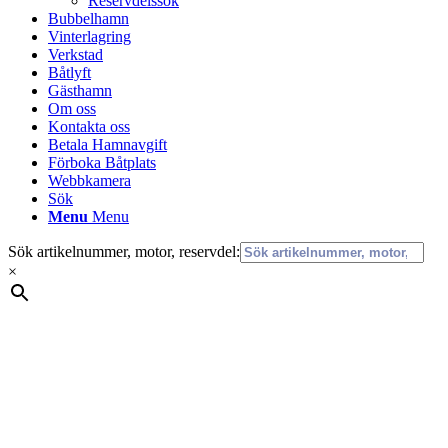
Reservdelssök
Bubbelhamn
Vinterlagring
Verkstad
Båtlyft
Gästhamn
Om oss
Kontakta oss
Betala Hamnavgift
Förboka Båtplats
Webbkamera
Sök
Menu
Menu
Sök artikelnummer, motor, reservdel:
×