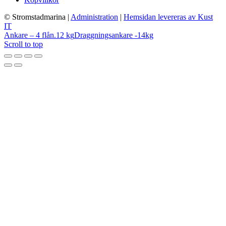
© Stromstadmarina
|
Administration
|
Hemsidan levereras av Kust
IT
Ankare – 4 flån.12 kg
Draggningsankare -14kg
Scroll to top