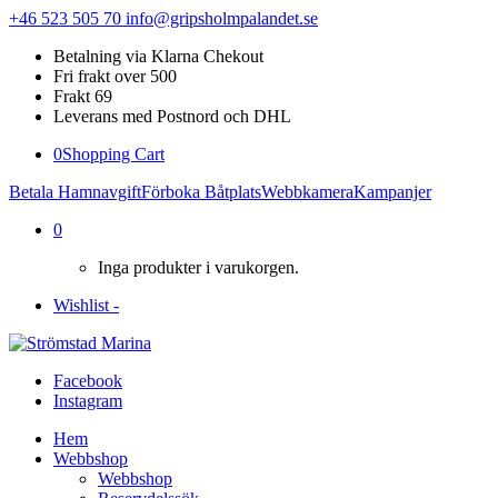
+46 523 505 70
info@gripsholmpalandet.se
Betalning via Klarna Chekout
Fri frakt over 500
Frakt 69
Leverans med Postnord och DHL
0
Shopping Cart
Betala Hamnavgift
Förboka Båtplats
Webbkamera
Kampanjer
0
Inga produkter i varukorgen.
Wishlist -
Facebook
Instagram
Hem
Webbshop
Webbshop