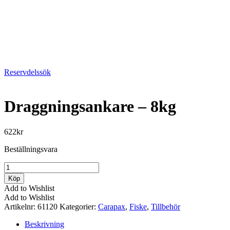
Reservdelssök
Draggningsankare – 8kg
622
kr
Beställningsvara
Draggningsankare
-
Köp
8kg
Add to Wishlist
mängd
Add to Wishlist
Artikelnr:
61120
Kategorier:
Carapax
,
Fiske
,
Tillbehör
Beskrivning