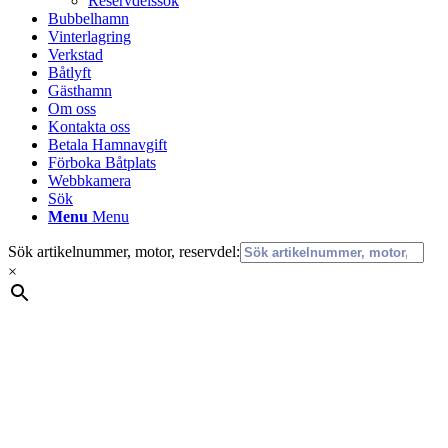
Reservdelssök
Bubbelhamn
Vinterlagring
Verkstad
Båtlyft
Gästhamn
Om oss
Kontakta oss
Betala Hamnavgift
Förboka Båtplats
Webbkamera
Sök
Menu
Menu
Sök artikelnummer, motor, reservdel:
×