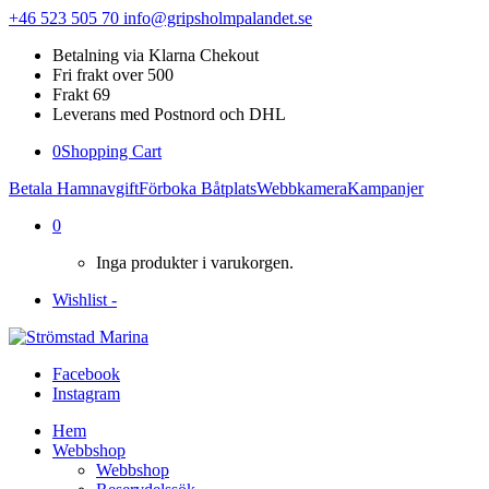
+46 523 505 70
info@gripsholmpalandet.se
Betalning via Klarna Chekout
Fri frakt over 500
Frakt 69
Leverans med Postnord och DHL
0
Shopping Cart
Betala Hamnavgift
Förboka Båtplats
Webbkamera
Kampanjer
0
Inga produkter i varukorgen.
Wishlist -
Facebook
Instagram
Hem
Webbshop
Webbshop