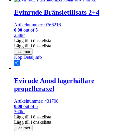
Share
Strömstad Marina AB
Evinrude Bränsletillsats 2+4
Artikelnummer: 0766216
0.00
out of 5
238
kr
Lägg till i önskelista
Lägg till i önskelista
Läs mer
Köp
Detaljinfo
Share
Evirude Anod lagerhållare
propelleraxel
Artikelnummer: 431708
0.00
out of 5
360
kr
Lägg till i önskelista
Lägg till i önskelista
Läs mer