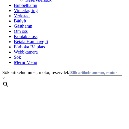
Reservdelssök
Bubbelhamn
Vinterlagring
Verkstad
Båtlyft
Gästhamn
Om oss
Kontakta oss
Betala Hamnavgift
Förboka Båtplats
Webbkamera
Sök
Menu
Menu
Sök artikelnummer, motor, reservdel:
×