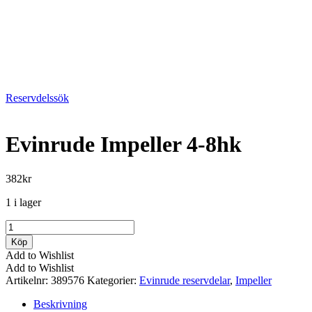
Reservdelssök
Evinrude Impeller 4-8hk
382
kr
1 i lager
Evinrude
Impeller
Köp
4-
Add to Wishlist
8hk
Add to Wishlist
mängd
Artikelnr:
389576
Kategorier:
Evinrude reservdelar
,
Impeller
Beskrivning