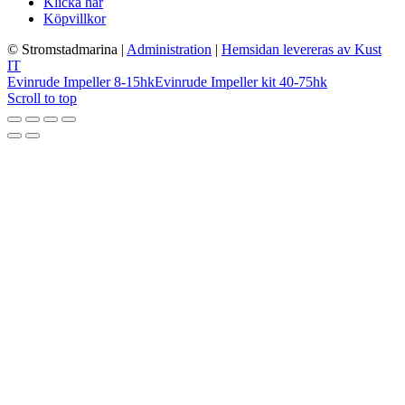
Klicka här
Köpvillkor
© Stromstadmarina
|
Administration
|
Hemsidan levereras av Kust
IT
Evinrude Impeller 8-15hk
Evinrude Impeller kit 40-75hk
Scroll to top