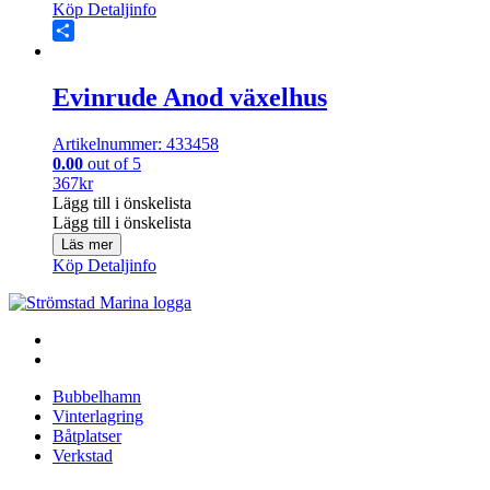
Köp
Detaljinfo
Share
Evinrude Anod växelhus
Artikelnummer: 433458
0.00
out of 5
367
kr
Lägg till i önskelista
Lägg till i önskelista
Läs mer
Köp
Detaljinfo
Bubbelhamn
Vinterlagring
Båtplatser
Verkstad