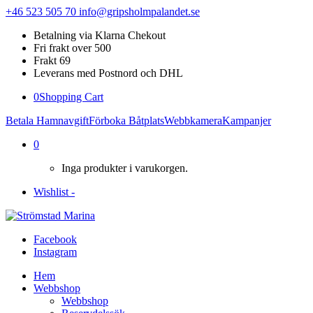
+46 523 505 70
info@gripsholmpalandet.se
Betalning via Klarna Chekout
Fri frakt over 500
Frakt 69
Leverans med Postnord och DHL
0
Shopping Cart
Betala Hamnavgift
Förboka Båtplats
Webbkamera
Kampanjer
0
Inga produkter i varukorgen.
Wishlist -
Facebook
Instagram
Hem
Webbshop
Webbshop