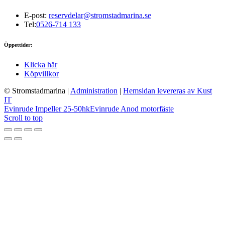
E-post:
reservdelar@stromstadmarina.se
Tel:
0526-714 133
Öppettider:
Klicka här
Köpvillkor
© Stromstadmarina
|
Administration
|
Hemsidan levereras av Kust
IT
Evinrude Impeller 25-50hk
Evinrude Anod motorfäste
Scroll to top