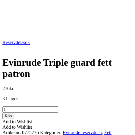
Reservdelssök
Evinrude Triple guard fett
patron
276
kr
3 i lager
Evinrude
Triple
Köp
guard
Add to Wishlist
fett
Add to Wishlist
patron
Artikelnr:
0775776
Kategorier:
Evinrude reservdelar
,
Fett