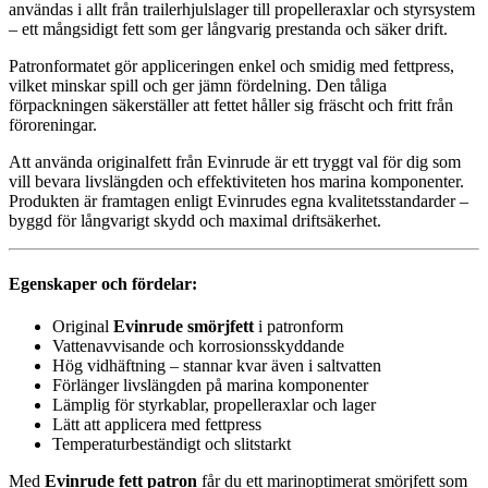
användas i allt från trailerhjulslager till propelleraxlar och styrsystem
– ett mångsidigt fett som ger långvarig prestanda och säker drift.
Patronformatet gör appliceringen enkel och smidig med fettpress,
vilket minskar spill och ger jämn fördelning. Den tåliga
förpackningen säkerställer att fettet håller sig fräscht och fritt från
föroreningar.
Att använda originalfett från Evinrude är ett tryggt val för dig som
vill bevara livslängden och effektiviteten hos marina komponenter.
Produkten är framtagen enligt Evinrudes egna kvalitetsstandarder –
byggd för långvarigt skydd och maximal driftsäkerhet.
Egenskaper och fördelar:
Original
Evinrude smörjfett
i patronform
Vattenavvisande och korrosionsskyddande
Hög vidhäftning – stannar kvar även i saltvatten
Förlänger livslängden på marina komponenter
Lämplig för styrkablar, propelleraxlar och lager
Lätt att applicera med fettpress
Temperaturbeständigt och slitstarkt
Med
Evinrude fett patron
får du ett marinoptimerat smörjfett som