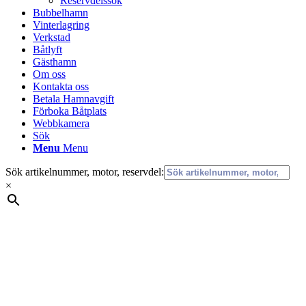
Reservdelssök
Bubbelhamn
Vinterlagring
Verkstad
Båtlyft
Gästhamn
Om oss
Kontakta oss
Betala Hamnavgift
Förboka Båtplats
Webbkamera
Sök
Menu
Menu
Sök artikelnummer, motor, reservdel:
×