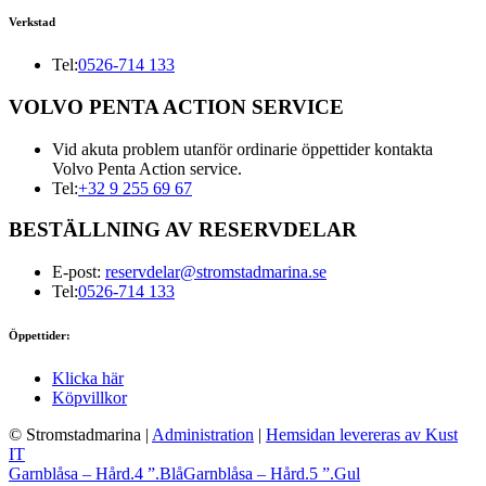
Verkstad
Tel:
0526-714 133
VOLVO PENTA ACTION SERVICE
Vid akuta problem utanför ordinarie öppettider kontakta
Volvo Penta Action service.
Tel:
+32 9 255 69 67
BESTÄLLNING AV RESERVDELAR
E-post:
reservdelar@stromstadmarina.se
Tel:
0526-714 133
Öppettider:
Klicka här
Köpvillkor
© Stromstadmarina
|
Administration
|
Hemsidan levereras av Kust
IT
Garnblåsa – Hård.4 ”.Blå
Garnblåsa – Hård.5 ”.Gul