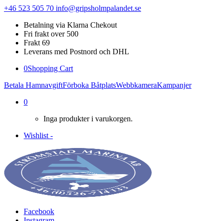
+46 523 505 70
info@gripsholmpalandet.se
Betalning via Klarna Chekout
Fri frakt over 500
Frakt 69
Leverans med Postnord och DHL
0
Shopping Cart
Betala Hamnavgift
Förboka Båtplats
Webbkamera
Kampanjer
0
Inga produkter i varukorgen.
Wishlist -
Facebook
Instagram