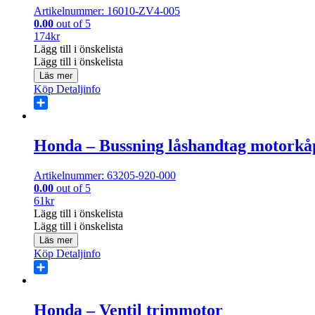
Artikelnummer: 16010-ZV4-005
0.00
out of 5
174
kr
Lägg till i önskelista
Lägg till i önskelista
Läs mer
Köp
Detaljinfo
Share
Honda – Bussning låshandtag motorkå
Artikelnummer: 63205-920-000
0.00
out of 5
61
kr
Lägg till i önskelista
Lägg till i önskelista
Läs mer
Köp
Detaljinfo
Share
Honda – Ventil trimmotor