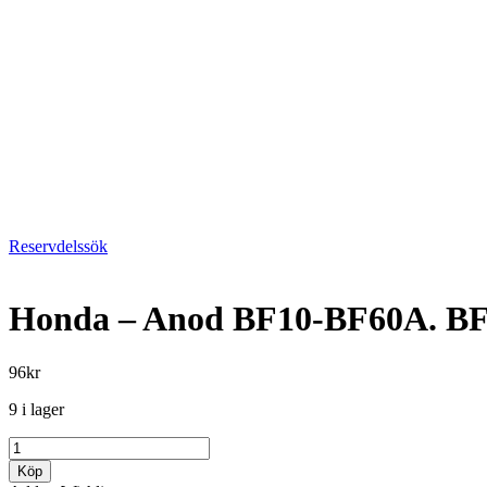
Reservdelssök
Honda – Anod BF10-BF60A. B
96
kr
9 i lager
Honda
-
Köp
Anod