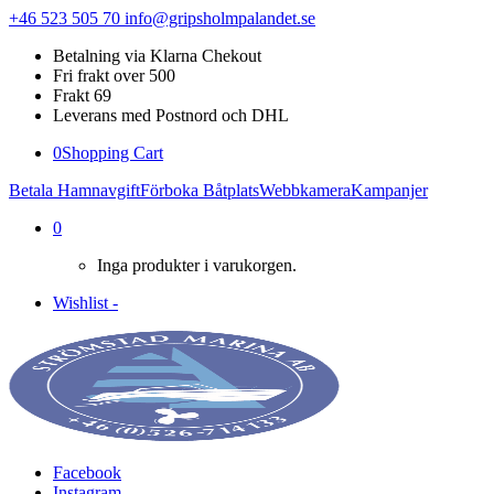
+46 523 505 70
info@gripsholmpalandet.se
Betalning via Klarna Chekout
Fri frakt over 500
Frakt 69
Leverans med Postnord och DHL
0
Shopping Cart
Betala Hamnavgift
Förboka Båtplats
Webbkamera
Kampanjer
0
Inga produkter i varukorgen.
Wishlist -
Facebook
Instagram