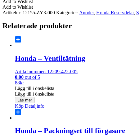
Add to Wishlist
BF10-
Add to Wishlist
BF60A.
Artikelnr:
12155-ZY3-000
Kategorier:
Anoder
,
Honda Reservdelar
,
S
BF175/200/225AK1
mängd
Relaterade produkter
Share
Honda – Ventiltätning
Artikelnummer: 12209-422-005
0.00
out of 5
88
kr
Lägg till i önskelista
Lägg till i önskelista
Läs mer
Köp
Detaljinfo
Share
Honda – Packningset till förgasare