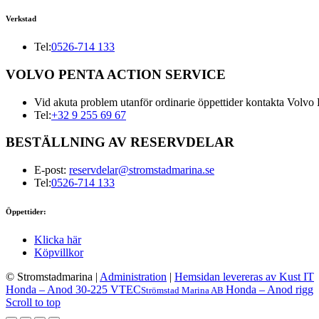
Verkstad
Tel:
0526-714 133
VOLVO PENTA ACTION SERVICE
Vid akuta problem utanför ordinarie öppettider kontakta Volvo 
Tel:
+32 9 255 69 67
BESTÄLLNING AV RESERVDELAR
E-post:
reservdelar@stromstadmarina.se
Tel:
0526-714 133
Öppettider:
Klicka här
Köpvillkor
© Stromstadmarina
|
Administration
|
Hemsidan levereras av Kust IT
Honda – Anod 30-225 VTEC
Honda – Anod rigg
Strömstad Marina AB
Scroll to top