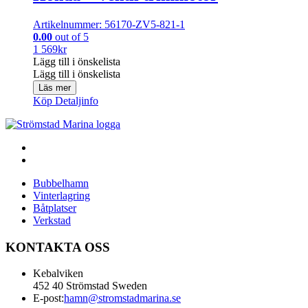
Artikelnummer: 56170-ZV5-821-1
0.00
out of 5
1 569
kr
Lägg till i önskelista
Lägg till i önskelista
Läs mer
Köp
Detaljinfo
Bubbelhamn
Vinterlagring
Båtplatser
Verkstad
KONTAKTA OSS
Kebalviken
452 40 Strömstad Sweden
E-post:
hamn@stromstadmarina.se