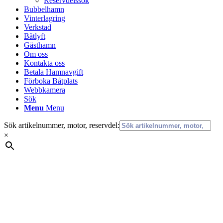
Reservdelssök
Bubbelhamn
Vinterlagring
Verkstad
Båtlyft
Gästhamn
Om oss
Kontakta oss
Betala Hamnavgift
Förboka Båtplats
Webbkamera
Sök
Menu
Menu
Sök artikelnummer, motor, reservdel:
×