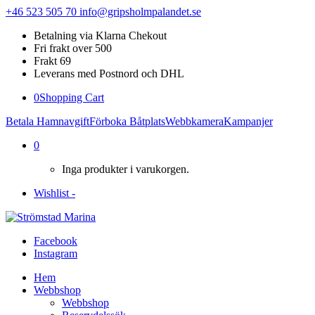
+46 523 505 70
info@gripsholmpalandet.se
Betalning via Klarna Chekout
Fri frakt over 500
Frakt 69
Leverans med Postnord och DHL
0
Shopping Cart
Betala Hamnavgift
Förboka Båtplats
Webbkamera
Kampanjer
0
Inga produkter i varukorgen.
Wishlist -
Facebook
Instagram
Hem
Webbshop
Webbshop