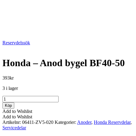
Reservdelssök
Honda – Anod bygel BF40-50
393
kr
3 i lager
Honda
-
Köp
Anod
Add to Wishlist
bygel
Add to Wishlist
BF40-
Artikelnr:
06411-ZV5-020
Kategorier:
Anoder
,
Honda Reservdelar
,
50
Servicedelar
mängd