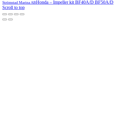
Honda – Impeller kit BF40A/D BF50A/D
Strömstad Marina AB
Scroll to top