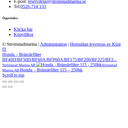
E-post:
reservdelar@stromstadmarina.se
Tel:
0526-714 133
Öppettider:
Klicka här
Köpvillkor
© Stromstadmarina
|
Administration
|
Hemsidan levereras av Kust
IT
Honda – Bränslefilter
BF40D/BF50D/BF60A/BFP60A/BF175/BF200/BF225/BF2...
Strömstad Marina AB
Strömstad
Honda – Bränslefilter 115 – 250hk
Marina AB
Scroll to top