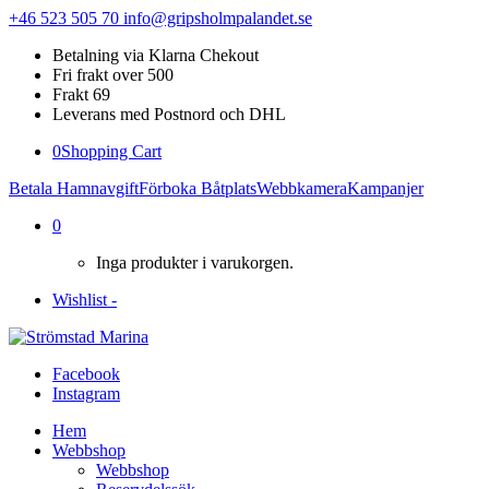
+46 523 505 70
info@gripsholmpalandet.se
Betalning via Klarna Chekout
Fri frakt over 500
Frakt 69
Leverans med Postnord och DHL
0
Shopping Cart
Betala Hamnavgift
Förboka Båtplats
Webbkamera
Kampanjer
0
Inga produkter i varukorgen.
Wishlist -
Facebook
Instagram
Hem
Webbshop
Webbshop