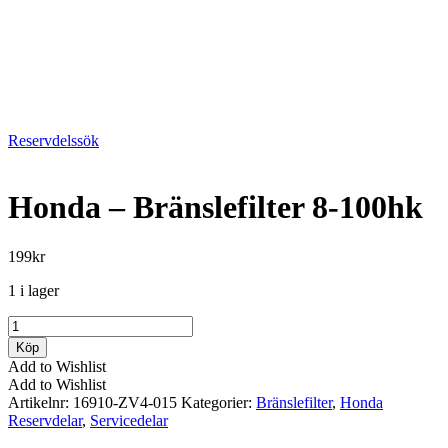
Reservdelssök
Honda – Bränslefilter 8-100hk
199
kr
1 i lager
Honda
-
Köp
Bränslefilter
Add to Wishlist
8-
Add to Wishlist
100hk
Artikelnr:
16910-ZV4-015
Kategorier:
Bränslefilter
,
Honda
mängd
Reservdelar
,
Servicedelar