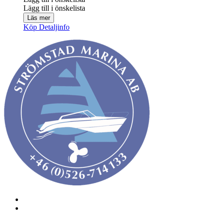
Lägg till i önskelista
Läs mer
Köp
Detaljinfo