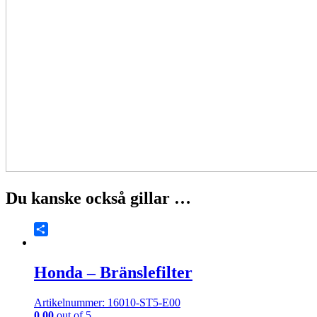
Du kanske också gillar …
Share
Honda – Bränslefilter
Artikelnummer: 16010-ST5-E00
0.00
out of 5