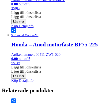
0.00
out of 5
250
kr
Lägg till i önskelista
Lägg till i önskelista
Läs mer
Köp
Detaljinfo
Share
Strömstad Marina AB
Honda – Anod motorfäste BF75-225
Artikelnummer: 06411-ZW1-020
0.00
out of 5
551
kr
Lägg till i önskelista
Lägg till i önskelista
Läs mer
Köp
Detaljinfo
Relaterade produkter