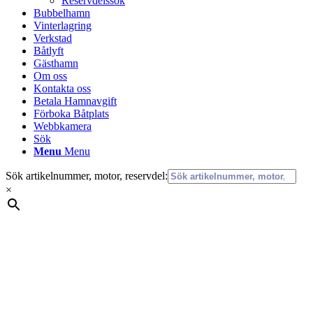
Reservdelssök
Bubbelhamn
Vinterlagring
Verkstad
Båtlyft
Gästhamn
Om oss
Kontakta oss
Betala Hamnavgift
Förboka Båtplats
Webbkamera
Sök
Menu
Menu
Sök artikelnummer, motor, reservdel:
×