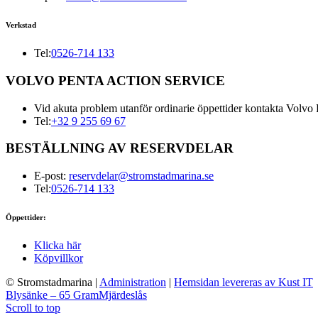
Verkstad
Tel:
0526-714 133
VOLVO PENTA ACTION SERVICE
Vid akuta problem utanför ordinarie öppettider kontakta Volvo 
Tel:
+32 9 255 69 67
BESTÄLLNING AV RESERVDELAR
E-post:
reservdelar@stromstadmarina.se
Tel:
0526-714 133
Öppettider:
Klicka här
Köpvillkor
© Stromstadmarina
|
Administration
|
Hemsidan levereras av Kust IT
Blysänke – 65 Gram
Mjärdeslås
Scroll to top