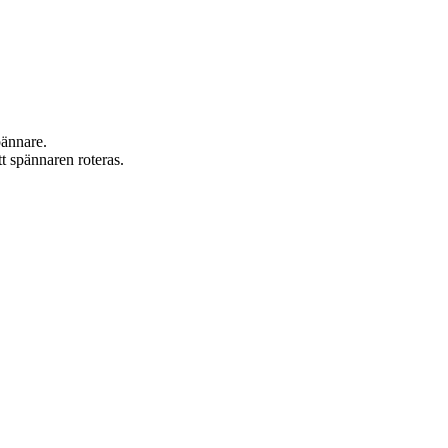
pännare.
 spännaren roteras.