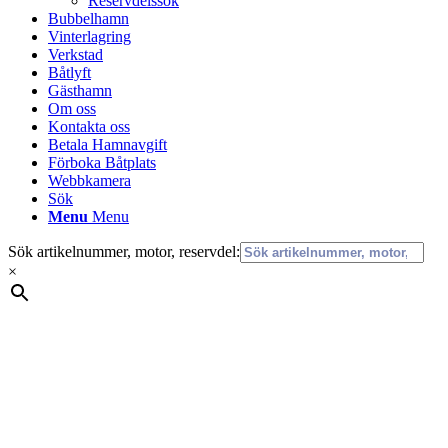
Reservdelssök
Bubbelhamn
Vinterlagring
Verkstad
Båtlyft
Gästhamn
Om oss
Kontakta oss
Betala Hamnavgift
Förboka Båtplats
Webbkamera
Sök
Menu
Menu
Sök artikelnummer, motor, reservdel:
×