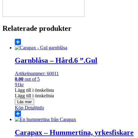
Relaterade produkter
Share
Garnblåsa – Hård.6 ”.Gul
Artikelnummer: 60011
0.00
out of 5
91
kr
Lägg till i önskelista
Lägg till i önskelista
Läs mer
Köp
Detaljinfo
Share
Carapax – Hummertina, yrkesfiskare