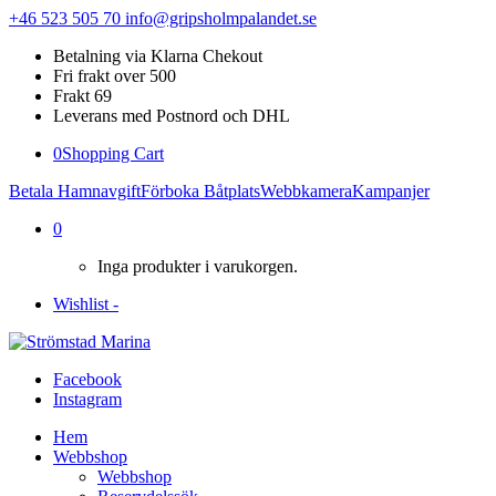
+46 523 505 70
info@gripsholmpalandet.se
Betalning via Klarna Chekout
Fri frakt over 500
Frakt 69
Leverans med Postnord och DHL
0
Shopping Cart
Betala Hamnavgift
Förboka Båtplats
Webbkamera
Kampanjer
0
Inga produkter i varukorgen.
Wishlist -
Facebook
Instagram
Hem
Webbshop
Webbshop