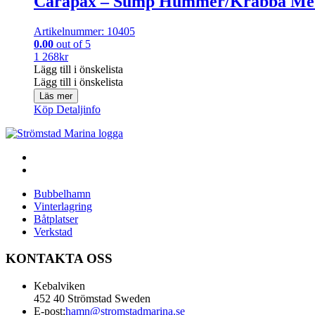
Carapax – Sump Hummer/Krabba M
Artikelnummer: 10405
0.00
out of 5
1 268
kr
Lägg till i önskelista
Lägg till i önskelista
Läs mer
Köp
Detaljinfo
Bubbelhamn
Vinterlagring
Båtplatser
Verkstad
KONTAKTA OSS
Kebalviken
452 40 Strömstad Sweden
E-post:
hamn@stromstadmarina.se