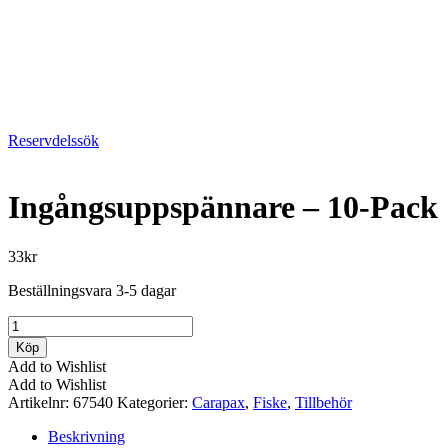
Reservdelssök
Ingångsuppspännare – 10-Pack
33
kr
Beställningsvara 3-5 dagar
Ingångsuppspännare
-
Köp
10-
Add to Wishlist
Pack
Add to Wishlist
mängd
Artikelnr:
67540
Kategorier:
Carapax
,
Fiske
,
Tillbehör
Beskrivning