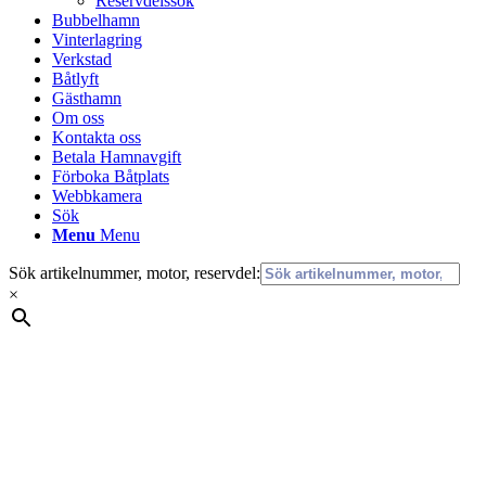
Reservdelssök
Bubbelhamn
Vinterlagring
Verkstad
Båtlyft
Gästhamn
Om oss
Kontakta oss
Betala Hamnavgift
Förboka Båtplats
Webbkamera
Sök
Menu
Menu
Sök artikelnummer, motor, reservdel:
×