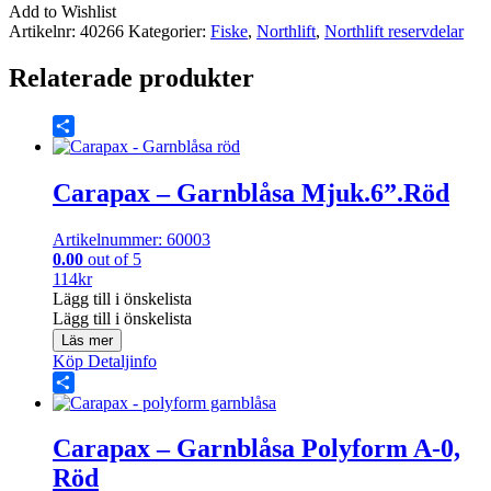
Twin
Add to Wishlist
Mount
Artikelnr:
40266
Kategorier:
Fiske
,
Northlift
,
Northlift reservdelar
Bracket/
Small/
Relaterade produkter
6-
Pack
(43)
mängd
Share
Carapax – Garnblåsa Mjuk.6”.Röd
Artikelnummer: 60003
0.00
out of 5
114
kr
Lägg till i önskelista
Lägg till i önskelista
Läs mer
Köp
Detaljinfo
Share
Carapax – Garnblåsa Polyform A-0,
Röd