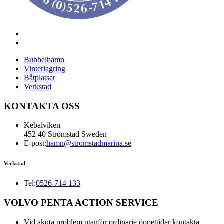
Bubbelhamn
Vinterlagring
Båtplatser
Verkstad
KONTAKTA OSS
Kebalviken
452 40 Strömstad Sweden
E-post:
hamn@stromstadmarina.se
Verkstad
Tel:
0526-714 133
VOLVO PENTA ACTION SERVICE
Vid akuta problem utanför ordinarie öppettider kontakta