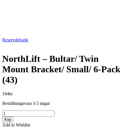
Reservdelssök
NorthLift – Bultar/ Twin
Mount Bracket/ Small/ 6-Pack
(43)
104
kr
Beställningsvara 3-5 dagar
NorthLift
-
Köp
Bultar/
Add to Wishlist