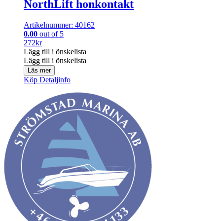
NorthLift honkontakt
Artikelnummer: 40162
0.00
out of 5
272
kr
Lägg till i önskelista
Lägg till i önskelista
Läs mer
Köp
Detaljinfo