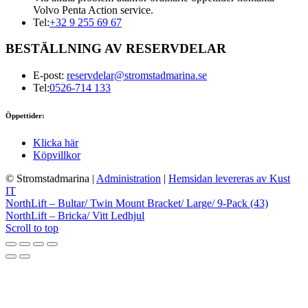
Volvo Penta Action service.
Tel:
+32 9 255 69 67
BESTÄLLNING AV RESERVDELAR
E-post:
reservdelar@stromstadmarina.se
Tel:
0526-714 133
Öppettider:
Klicka här
Köpvillkor
© Stromstadmarina
|
Administration
|
Hemsidan levereras av Kust
IT
NorthLift – Bultar/ Twin Mount Bracket/ Large/ 9-Pack (43)
NorthLift – Bricka/ Vitt Ledhjul
Scroll to top