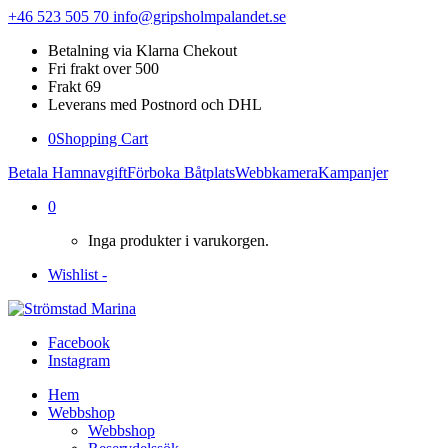
+46 523 505 70
info@gripsholmpalandet.se
Betalning via Klarna Chekout
Fri frakt over 500
Frakt 69
Leverans med Postnord och DHL
0
Shopping Cart
Betala Hamnavgift
Förboka Båtplats
Webbkamera
Kampanjer
0
Inga produkter i varukorgen.
Wishlist -
Facebook
Instagram
Hem
Webbshop
Webbshop