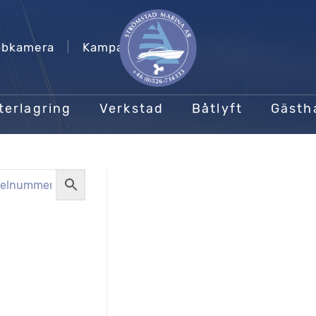
bkamera
Kampanjer
terlagring
Verkstad
Båtlyft
Gäst