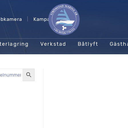
bkamera
Kampanjer
terlagring
Verkstad
Båtlyft
Gäst