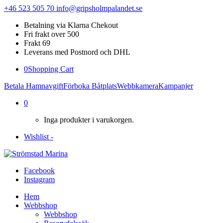
+46 523 505 70
info@gripsholmpalandet.se
Betalning via Klarna Chekout
Fri frakt over 500
Frakt 69
Leverans med Postnord och DHL
0
Shopping Cart
Betala Hamnavgift
Förboka Båtplats
Webbkamera
Kampanjer
0
Inga produkter i varukorgen.
Wishlist -
Facebook
Instagram
Hem
Webbshop
Webbshop