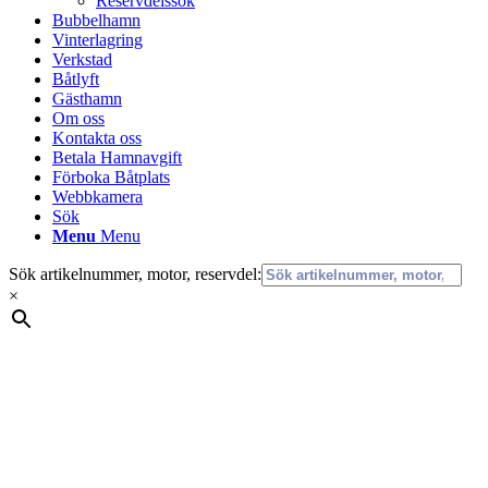
Reservdelssök
Bubbelhamn
Vinterlagring
Verkstad
Båtlyft
Gästhamn
Om oss
Kontakta oss
Betala Hamnavgift
Förboka Båtplats
Webbkamera
Sök
Menu
Menu
Sök artikelnummer, motor, reservdel:
×