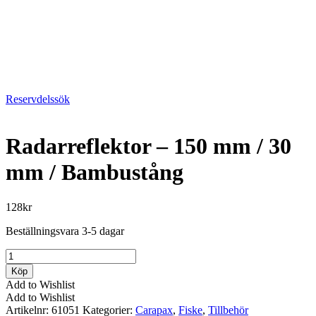
Reservdelssök
Radarreflektor – 150 mm / 30
mm / Bambustång
128
kr
Beställningsvara 3-5 dagar
Radarreflektor
-
Köp
150
Add to Wishlist
mm
Add to Wishlist
/
Artikelnr:
61051
Kategorier:
Carapax
,
Fiske
,
Tillbehör