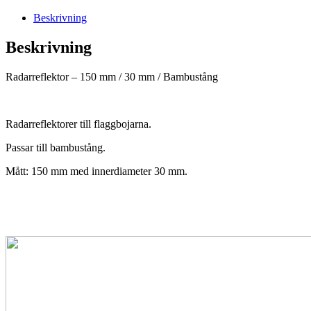
30
mm
Beskrivning
/
Bambustång
Beskrivning
mängd
Radarreflektor – 150 mm / 30 mm / Bambustång
Radarreflektorer till flaggbojarna.
Passar till bambustång.
Mått: 150 mm med innerdiameter 30 mm.