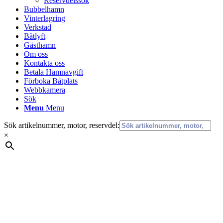
Reservdelssök
Bubbelhamn
Vinterlagring
Verkstad
Båtlyft
Gästhamn
Om oss
Kontakta oss
Betala Hamnavgift
Förboka Båtplats
Webbkamera
Sök
Menu
Menu
Sök artikelnummer, motor, reservdel:
×