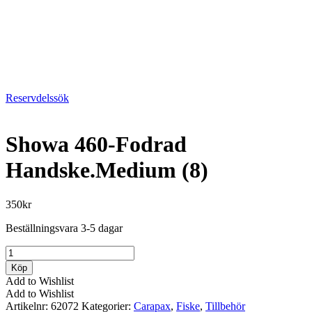
Reservdelssök
Showa 460-Fodrad
Handske.Medium (8)
350
kr
Beställningsvara 3-5 dagar
Showa
460-
Köp
Fodrad
Add to Wishlist
Handske.Medium
Add to Wishlist
(8)
Artikelnr:
62072
Kategorier:
Carapax
,
Fiske
,
Tillbehör