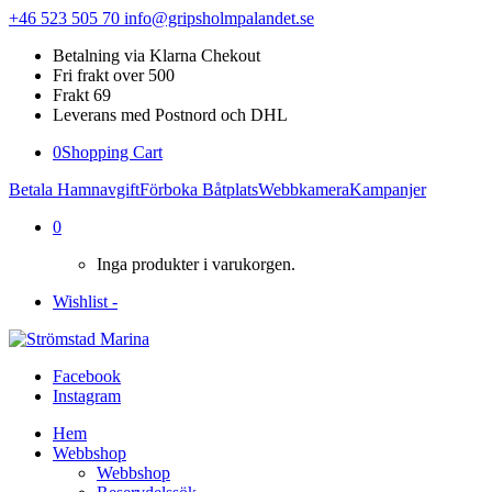
+46 523 505 70
info@gripsholmpalandet.se
Betalning via Klarna Chekout
Fri frakt over 500
Frakt 69
Leverans med Postnord och DHL
0
Shopping Cart
Betala Hamnavgift
Förboka Båtplats
Webbkamera
Kampanjer
0
Inga produkter i varukorgen.
Wishlist -
Facebook
Instagram
Hem
Webbshop
Webbshop