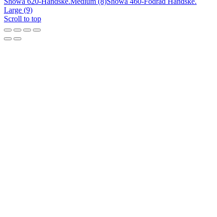
Showa 620-Handske.Medium (8)
Showa 460-Fodrad Handske.
Large (9)
Scroll to top