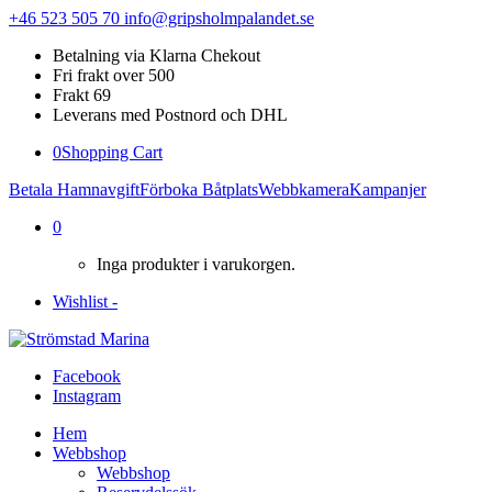
+46 523 505 70
info@gripsholmpalandet.se
Betalning via Klarna Chekout
Fri frakt over 500
Frakt 69
Leverans med Postnord och DHL
0
Shopping Cart
Betala Hamnavgift
Förboka Båtplats
Webbkamera
Kampanjer
0
Inga produkter i varukorgen.
Wishlist -
Facebook
Instagram
Hem
Webbshop
Webbshop