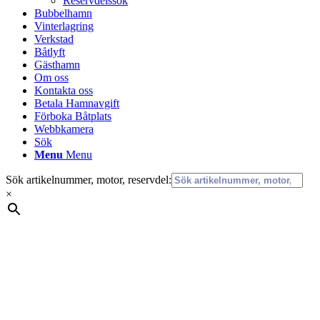
Reservdelssök
Bubbelhamn
Vinterlagring
Verkstad
Båtlyft
Gästhamn
Om oss
Kontakta oss
Betala Hamnavgift
Förboka Båtplats
Webbkamera
Sök
Menu
Menu
Sök artikelnummer, motor, reservdel:
×