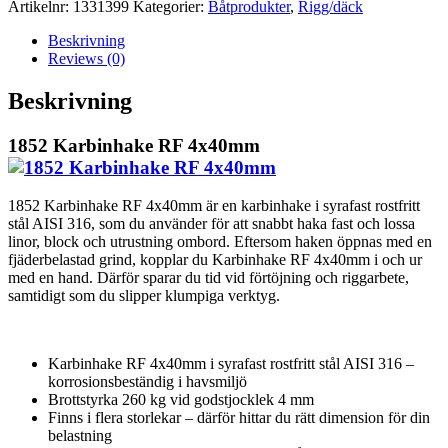
Artikelnr:
1331399
Kategorier:
Båtprodukter
,
Rigg/däck
Beskrivning
Reviews (0)
Beskrivning
1852 Karbinhake RF 4x40mm
1852 Karbinhake RF 4x40mm är en karbinhake i syrafast rostfritt
stål AISI 316, som du använder för att snabbt haka fast och lossa
linor, block och utrustning ombord. Eftersom haken öppnas med en
fjäderbelastad grind, kopplar du Karbinhake RF 4x40mm i och ur
med en hand. Därför sparar du tid vid förtöjning och riggarbete,
samtidigt som du slipper klumpiga verktyg.
Karbinhake RF 4x40mm i syrafast rostfritt stål AISI 316 –
korrosionsbeständig i havsmiljö
Brottstyrka 260 kg vid godstjocklek 4 mm
Finns i flera storlekar – därför hittar du rätt dimension för din
belastning