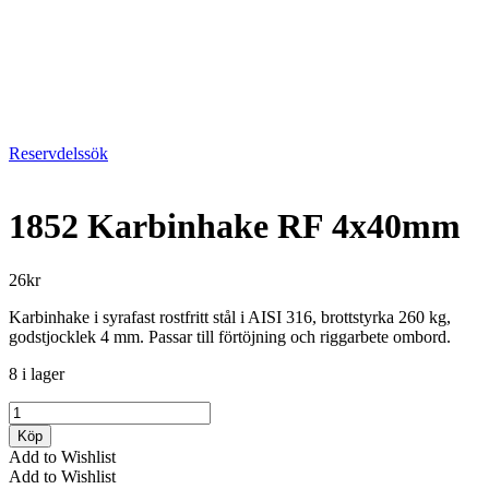
Reservdelssök
1852 Karbinhake RF 4x40mm
26
kr
Karbinhake i syrafast rostfritt stål i AISI 316, brottstyrka 260 kg,
godstjocklek 4 mm. Passar till förtöjning och riggarbete ombord.
8 i lager
1852
Karbinhake
Köp
RF
Add to Wishlist
4x40mm
Add to Wishlist
mängd