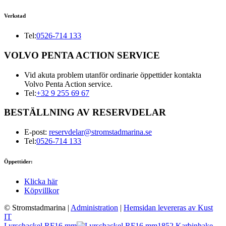
Verkstad
Tel:
0526-714 133
VOLVO PENTA ACTION SERVICE
Vid akuta problem utanför ordinarie öppettider kontakta
Volvo Penta Action service.
Tel:
+32 9 255 69 67
BESTÄLLNING AV RESERVDELAR
E-post:
reservdelar@stromstadmarina.se
Tel:
0526-714 133
Öppettider:
Klicka här
Köpvillkor
© Stromstadmarina
|
Administration
|
Hemsidan levereras av Kust
IT
Lyrschackel RF16 mm
1852 Karbinhake