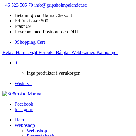
+46 523 505 70
info@gripsholmpalandet.se
Betalning via Klarna Chekout
Fri frakt over 500
Frakt 69
Leverans med Postnord och DHL
0
Shopping Cart
Betala Hamnavgift
Förboka Båtplats
Webbkamera
Kampanjer
0
Inga produkter i varukorgen.
Wishlist -
Facebook
Instagram
Hem
Webbshop
Webbshop