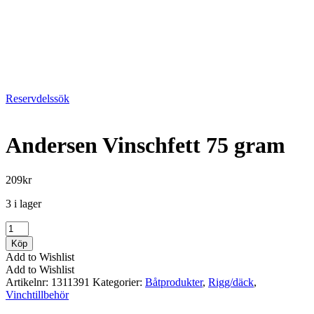
Reservdelssök
Andersen Vinschfett 75 gram
209
kr
3 i lager
Andersen
Vinschfett
Köp
75
Add to Wishlist
gram
Add to Wishlist
mängd
Artikelnr:
1311391
Kategorier:
Båtprodukter
,
Rigg/däck
,
Vinchtillbehör