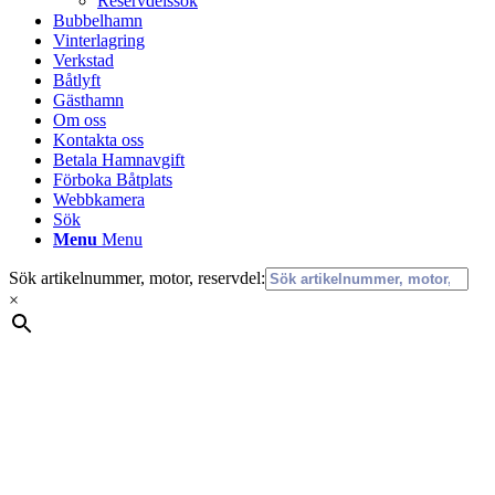
Reservdelssök
Bubbelhamn
Vinterlagring
Verkstad
Båtlyft
Gästhamn
Om oss
Kontakta oss
Betala Hamnavgift
Förboka Båtplats
Webbkamera
Sök
Menu
Menu
Sök artikelnummer, motor, reservdel:
×