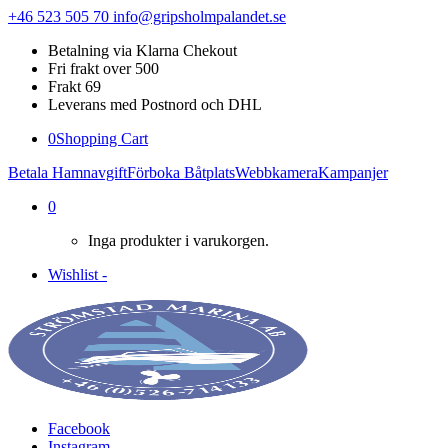
+46 523 505 70
info@gripsholmpalandet.se
Betalning via Klarna Chekout
Fri frakt over 500
Frakt 69
Leverans med Postnord och DHL
0
Shopping Cart
Betala Hamnavgift
Förboka Båtplats
Webbkamera
Kampanjer
0
Inga produkter i varukorgen.
Wishlist -
Facebook
Instagram