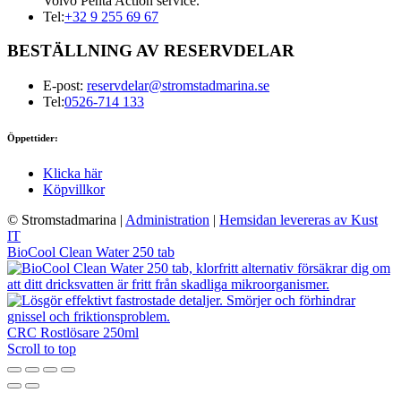
Volvo Penta Action service.
Tel:
+32 9 255 69 67
BESTÄLLNING AV RESERVDELAR
E-post:
reservdelar@stromstadmarina.se
Tel:
0526-714 133
Öppettider:
Klicka här
Köpvillkor
© Stromstadmarina
|
Administration
|
Hemsidan levereras av Kust
IT
BioCool Clean Water 250 tab
CRC Rostlösare 250ml
Scroll to top