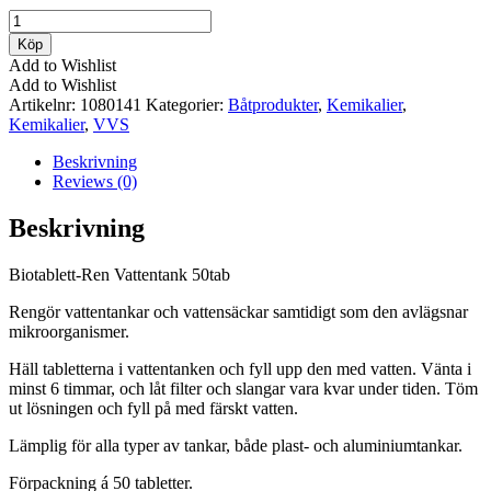
Biotablett-
Ren
Köp
Vattentank
Add to Wishlist
50tab
Add to Wishlist
mängd
Artikelnr:
1080141
Kategorier:
Båtprodukter
,
Kemikalier
,
Kemikalier
,
VVS
Beskrivning
Reviews (0)
Beskrivning
Biotablett-Ren Vattentank 50tab
Rengör vattentankar och vattensäckar samtidigt som den avlägsnar
mikroorganismer.
Häll tabletterna i vattentanken och fyll upp den med vatten. Vänta i
minst 6 timmar, och låt filter och slangar vara kvar under tiden. Töm
ut lösningen och fyll på med färskt vatten.
Lämplig för alla typer av tankar, både plast- och aluminiumtankar.
Förpackning á 50 tabletter.