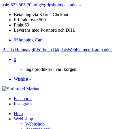
+46 523 505 70
info@gripsholmpalandet.se
Betalning via Klarna Chekout
Fri frakt over 500
Frakt 69
Leverans med Postnord och DHL
0
Shopping Cart
Betala Hamnavgift
Förboka Båtplats
Webbkamera
Kampanjer
0
Inga produkter i varukorgen.
Wishlist -
Facebook
Instagram
Hem
Webbshop
Webbshop