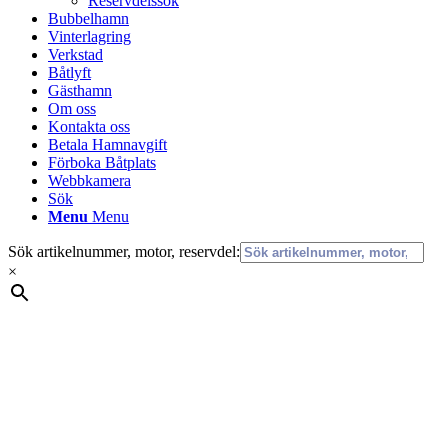
Reservdelssök
Bubbelhamn
Vinterlagring
Verkstad
Båtlyft
Gästhamn
Om oss
Kontakta oss
Betala Hamnavgift
Förboka Båtplats
Webbkamera
Sök
Menu
Menu
Sök artikelnummer, motor, reservdel:
×