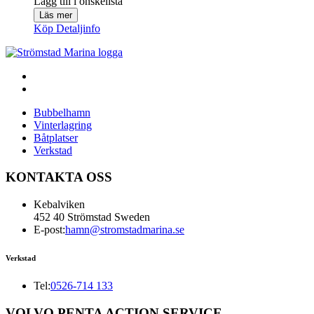
Lägg till i önskelista
Läs mer
Köp
Detaljinfo
Bubbelhamn
Vinterlagring
Båtplatser
Verkstad
KONTAKTA OSS
Kebalviken
452 40 Strömstad Sweden
E-post:
hamn@stromstadmarina.se
Verkstad
Tel:
0526-714 133
VOLVO PENTA ACTION SERVICE