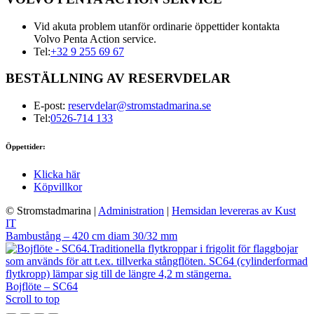
Vid akuta problem utanför ordinarie öppettider kontakta
Volvo Penta Action service.
Tel:
+32 9 255 69 67
BESTÄLLNING AV RESERVDELAR
E-post:
reservdelar@stromstadmarina.se
Tel:
0526-714 133
Öppettider:
Klicka här
Köpvillkor
© Stromstadmarina
|
Administration
|
Hemsidan levereras av Kust
IT
Bambustång – 420 cm diam 30/32 mm
Bojflöte – SC64
Scroll to top