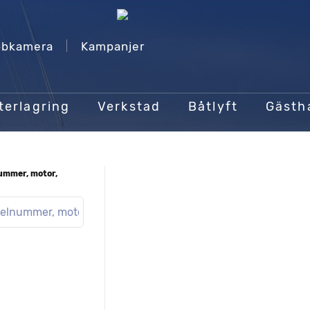
bkamera
Kampanjer
terlagring
Verkstad
Båtlyft
Gäst
nummer, motor,